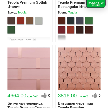
Tegola Premium Gothik
Tegola Premium
Италия
Rectangular Италия
Бренд:
Tegola
Бренд:
Tegola
Гарантия, лет
40
Кол - во гонтов в
Гарантия, лет
40
упаковке
24
Кол - во гонтов в
Ширина гонта
340 мм
упаковке
21
Длина гонта
1000 мм
Ширина гонта
340 мм
Площадь эффективного
Длина гонта
1000 мм
покрытия одной
упаковки м²
3.45
Площадь эффективного
покрытия одной
упаковки м²
3.05
4664.00
3816.00
0
0
грн./м2
грн./м2
Битумная черепица
Битумная черепица
Tegola Prestige Compact
Tegola Prestige