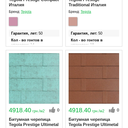
Италия
Traditional Италия
Бренд:
Tegola
Бренд:
Tegola
Гарантия, лет
50
Гарантия, лет
50
Кол - во гонтов в
Кол - во гонтов в
упаковке
14
упаковке
18
Ширина гонта
340 мм
Ширина гонта
340 мм
Длина гонта
1000 мм
Длина гонта
1000 мм
Площадь эффективного
Площадь эффективного
покрытия одной
покрытия одной
упаковки м²
4.06
упаковки м²
2.61
4918.40
4918.40
0
0
грн./м2
грн./м2
Битумная черепица
Битумная черепица
Tegola Prestige Ultimetal
Tegola Prestige Ultimetal