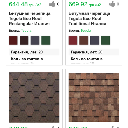
644.48
669.92
0
0
грн./м2
грн./м2
Битумная черепица
Битумная черепица
Tegola Eco Roof
Tegola Eco Roof
Rectangular Италия
Traditional Италия
Бренд:
Tegola
Бренд:
Tegola
Гарантия, лет
20
Гарантия, лет
20
Кол - во гонтов в
Кол - во гонтов в
упаковке
16
упаковке
16
Ширина гонта
340 мм
Ширина гонта
340 мм
Длина гонта
1000 мм
Длина гонта
1000 мм
Площадь эффективного
Площадь эффективного
покрытия одной
покрытия одной
упаковки м²
2.32
упаковки м²
2.32