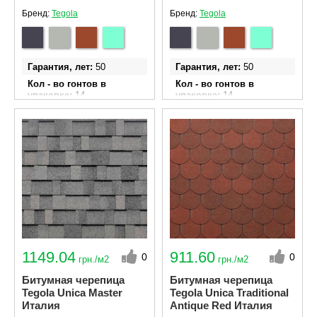
Бренд:
Tegola
Бренд:
Tegola
Гарантия, лет
50
Гарантия, лет
50
Кол - во гонтов в
Кол - во гонтов в
упаковке
14
упаковке
14
Ширина гонта
340 мм
Ширина гонта
340 мм
Длина гонта
1000 мм
Длина гонта
1000 мм
Площадь эффективного
Площадь эффективного
покрытия одной
покрытия одной
упаковки м²
4.06
упаковки м²
4.06
1149.04
911.60
0
0
грн./м2
грн./м2
Битумная черепица
Битумная черепица
Tegola Unica Master
Tegola Unica Traditional
Италия
Antique Red Италия