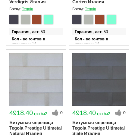
Verdigris Италия
Corten Италия
Бренд:
Tegola
Бренд:
Tegola
Гарантия, лет
50
Гарантия, лет
50
Кол - во гонтов в
Кол - во гонтов в
упаковке
14
упаковке
14
Ширина гонта
340 мм
Ширина гонта
340 мм
Длина гонта
1000 мм
Длина гонта
1000 мм
Площадь эффективного
Площадь эффективного
покрытия одной
покрытия одной
упаковки м²
4.06
упаковки м²
4.06
4918.40
4918.40
0
0
грн./м2
грн./м2
Битумная черепица
Битумная черепица
Tegola Prestige Ultimetal
Tegola Prestige Ultimetal
Natural Италия
Slate Италия