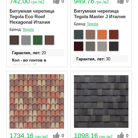
742.00
949.76
0
0
грн./м2
грн./м2
Битумная черепица
Битумная черепица
Tegola Eco Roof
Tegola Master J Италия
Hexagonal Италия
Бренд:
Tegola
Бренд:
Tegola
Гарантия, лет
20
Гарантия, лет
30
Кол - во гонтов в
упаковке
16
Кол - во гонтов в
упаковке
14
Ширина гонта
340 мм
Ширина гонта
337 мм
Длина гонта
1000 мм
Длина гонта
998 мм
Площадь эффективного
покрытия одной
Площадь эффективного
упаковки м²
2.32
покрытия одной
упаковки м²
2,0
1734.16
1098.16
0
0
грн./м2
грн./м2