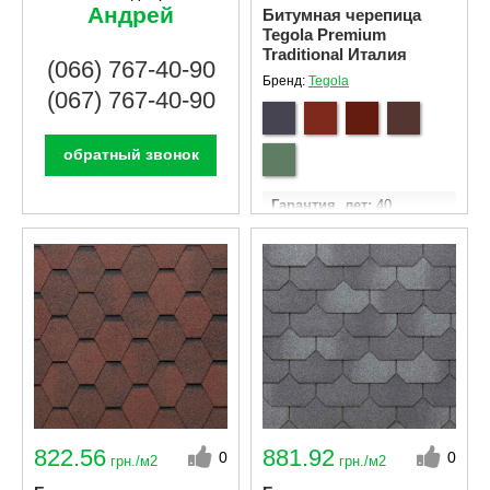
Андрей
Битумная черепица
Tegola Premium
Traditional Италия
(066) 767-40-90
Бренд:
Tegola
(067) 767-40-90
обратный звонок
Гарантия, лет
40
Кол - во гонтов в
упаковке
21
Ширина гонта
340 мм
Длина гонта
1000 мм
Площадь эффективного
покрытия одной
упаковки м²
3.05
822.56
881.92
0
0
грн./м2
грн./м2