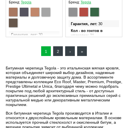
Бренд:
Tegola
Бренд:
Tegola
Гарантия, лет
30
Кол - во гонтов в
Гарантия, лет
30
упаковке
21
Кол - во гонтов в
Ширина гонта
340 мм
упаковке
14
Длина гонта
1000 мм
Текущая
1
Page
2
Следующая
›
Последняя
»
Ширина гонта
337 мм
Площадь эффективного
Длина гонта
998 мм
страница
страница
покрытия одной
страница
упаковки м²
3.05
Площадь эффективного
Битумная черепица Tegola - это итальянская мягкая кровля,
покрытия одной
которая объединяет широкий выбор дизайнов, надежные
упаковки м²
2,0
материалы и долговечную защиту дома. В ассортименте
представлены коллекции Eco Roof, Master, Premium, Prestige,
Prestige Ultimetal и Unica, благодаря чему можно подобрать
покрытие под любой архитектурный стиль - от доступных
практичных решений до эксклюзивных премиальных серий с
натуральной медью или декоративным металлическим
покрытием.
Вся битумная черепица Tegola производится в Италии и
относится к двухслойным кровельным материалам. В основе
используется прочный стеклохолст и окисленный битум, а
верхнее покрытие зависит от выбранной коллекции: