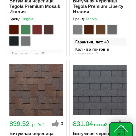
Битумная черепица
Битумная черепица
Tegola Premium Mosaik
Tegola Premium Liberty
Италия
Италия
Бренд:
Tegola
Бренд:
Tegola
Гарантия, лет
40
Кол - во гонтов в
Гарантия, лет
40
упаковке
21
Кол - во гонтов в
Ширина гонта
340 мм
упаковке
24
Длина гонта
1000 мм
Ширина гонта
340 мм
Площадь эффективного
Длина гонта
1000 мм
покрытия одной
упаковки м²
3.05
Площадь эффективного
покрытия одной
упаковки м²
3.45
839.52
831.04
0
0
грн./м2
грн./м2
Битумная черепица
Битумная черепица