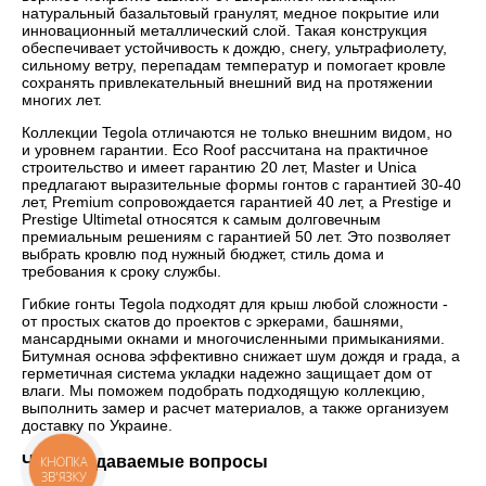
натуральный базальтовый гранулят, медное покрытие или
инновационный металлический слой. Такая конструкция
обеспечивает устойчивость к дождю, снегу, ультрафиолету,
сильному ветру, перепадам температур и помогает кровле
сохранять привлекательный внешний вид на протяжении
многих лет.
Коллекции Tegola отличаются не только внешним видом, но
и уровнем гарантии. Eco Roof рассчитана на практичное
строительство и имеет гарантию 20 лет, Master и Unica
предлагают выразительные формы гонтов с гарантией 30-40
лет, Premium сопровождается гарантией 40 лет, а Prestige и
Prestige Ultimetal относятся к самым долговечным
премиальным решениям с гарантией 50 лет. Это позволяет
выбрать кровлю под нужный бюджет, стиль дома и
требования к сроку службы.
Гибкие гонты Tegola подходят для крыш любой сложности -
от простых скатов до проектов с эркерами, башнями,
мансардными окнами и многочисленными примыканиями.
Битумная основа эффективно снижает шум дождя и града, а
герметичная система укладки надежно защищает дом от
влаги. Мы поможем подобрать подходящую коллекцию,
выполнить замер и расчет материалов, а также организуем
доставку по Украине.
Часто задаваемые вопросы
КНОПКА
ЗВ'ЯЗКУ