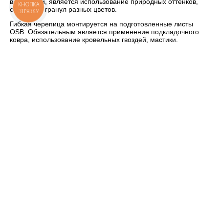
вид кровли, является использование природных оттенков,
КНОПКА
сочетание гранул разных цветов.
ЗВ'ЯЗКУ
Гибкая черепица монтируется на подготовленные листы
OSB. Обязательным является применение подкладочного
ковра, использование кровельных гвоздей, мастики.