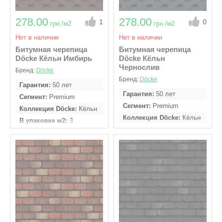
278.00
278.00
1
0
грн./м2
грн./м2
Нет в наличии
Нет в наличии
Битумная черепица
Битумная черепица
Döcke Кёльн Имбирь
Döcke Кёльн
Чернослив
Бренд:
Döcke
Бренд:
Döcke
Гарантия
50 лет
Гарантия
50 лет
Сегмент
Premium
Сегмент
Premium
Коллекция Döcke
Кёльн
Коллекция Döcke
Кёльн
В упаковке м2
3
В упаковке м2
3
Кол - во гонтов в
упаковке
22 шт
Кол - во гонтов в
упаковке
22 шт