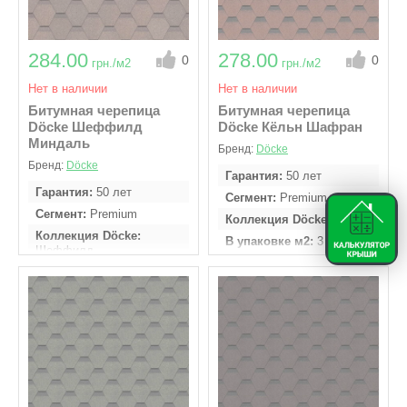
284.00
278.00
0
0
грн./м2
грн./м2
Нет в наличии
Нет в наличии
Битумная черепица
Битумная черепица
Döcke Шеффилд
Döcke Кёльн Шафран
Миндаль
Бренд:
Döcke
Бренд:
Döcke
Гарантия
50 лет
Гарантия
50 лет
Сегмент
Premium
Сегмент
Premium
Коллекция Döcke
Кёльн
Коллекция Döcke
В упаковке м2
3
Шеффилд
Кол - во гонтов в
В упаковке м2
3
упаковке
22 шт
Кол - во гонтов в
упаковке
22 шт