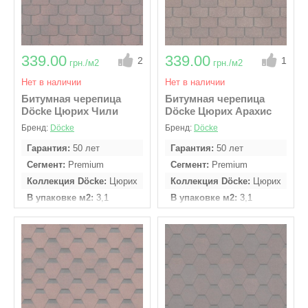
339.00
339.00
2
1
грн./м2
грн./м2
Нет в наличии
Нет в наличии
Битумная черепица
Битумная черепица
Döcke Цюрих Чили
Döcke Цюрих Арахис
Бренд:
Döcke
Бренд:
Döcke
Гарантия
50 лет
Гарантия
50 лет
Сегмент
Premium
Сегмент
Premium
Коллекция Döcke
Цюрих
Коллекция Döcke
Цюрих
В упаковке м2
3,1
В упаковке м2
3,1
Кол - во гонтов в
Кол - во гонтов в
упаковке
22 шт
упаковке
22 шт