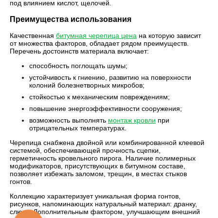
под влиянием кислот, щелочей.
Преимущества использования
Качественная
битумная черепица цена
на которую зависит
от множества факторов, обладает рядом преимуществ.
Перечень достоинств материала включает:
способность поглощать шумы;
устойчивость к гниению, развитию на поверхности
колоний болезнетворных микробов;
стойкостью к механическим повреждениям;
повышение энергоэффективности сооружения;
возможность выполнять
монтаж кровли
при
отрицательных температурах.
Черепица снабжена двойной или комбинированной клеевой
системой, обеспечивающей прочность сцепки,
герметичность кровельного пирога. Наличие полимерных
модификаторов, присутствующих в битумном составе,
позволяет избежать заломом, трещин, в местах стыков
гонтов.
Коллекцию характеризует уникальная форма гонтов,
рисунков, напоминающих натуральный материал: дранку,
слюду. Дополнительным фактором, улучшающим внешний