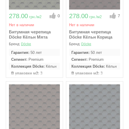
278.00
278.00
0
7
грн./м2
грн./м2
Нет в наличии
Нет в наличии
Битумная черепица
Битумная черепица
Döcke Кёльн Мята
Döcke Кёльн Корица
Бренд:
Döcke
Бренд:
Döcke
Гарантия
50 лет
Гарантия
50 лет
Сегмент
Premium
Сегмент
Premium
Коллекция Döcke
Кёльн
Коллекция Döcke
Кёльн
В упаковке м2
3
В упаковке м2
3
Кол - во гонтов в
Кол - во гонтов в
упаковке
22 шт
упаковке
22 шт