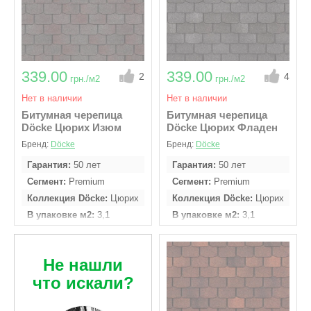
339.00
339.00
2
4
грн./м2
грн./м2
Нет в наличии
Нет в наличии
Битумная черепица
Битумная черепица
Döcke Цюрих Изюм
Döcke Цюрих Фладен
Бренд:
Döcke
Бренд:
Döcke
Гарантия
50 лет
Гарантия
50 лет
Сегмент
Premium
Сегмент
Premium
Коллекция Döcke
Цюрих
Коллекция Döcke
Цюрих
В упаковке м2
3,1
В упаковке м2
3,1
Кол - во гонтов в
Кол - во гонтов в
упаковке
22 шт
упаковке
22 шт
Не нашли
что искали?