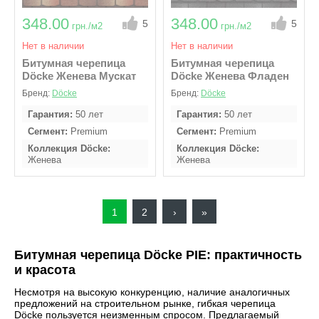
348.00
348.00
5
5
грн./м2
грн./м2
Нет в наличии
Нет в наличии
Битумная черепица
Битумная черепица
Döcke Женева Мускат
Döcke Женева Фладен
Бренд:
Döcke
Бренд:
Döcke
Гарантия
50 лет
Гарантия
50 лет
Сегмент
Premium
Сегмент
Premium
Коллекция Döcke
Коллекция Döcke
Женева
Женева
В упаковке м2
3
В упаковке м2
3,1
Кол - во гонтов в
Кол - во гонтов в
упаковке
22 шт
упаковке
22 шт
Текущая
1
Page
2
Следующая
›
Последняя
»
страница
страница
страница
Битумная черепица Döcke PIE: практичность
и красота
Несмотря на высокую конкуренцию, наличие аналогичных
предложений на строительном рынке, гибкая черепица
Döcke пользуется неизменным спросом. Предлагаемый