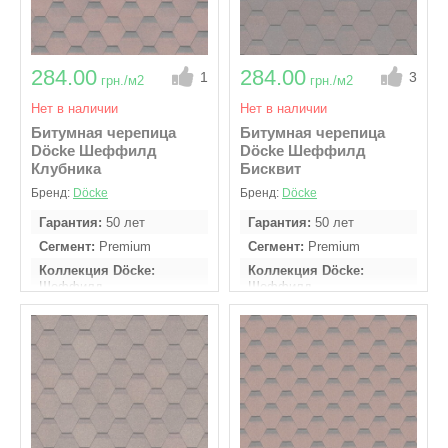
284.00
284.00
1
3
грн./м2
грн./м2
Нет в наличии
Нет в наличии
Битумная черепица
Битумная черепица
Döcke Шеффилд
Döcke Шеффилд
Клубника
Бисквит
Бренд:
Döcke
Бренд:
Döcke
Гарантия
50 лет
Гарантия
50 лет
Сегмент
Premium
Сегмент
Premium
Коллекция Döcke
Коллекция Döcke
Шеффилд
Шеффилд
В упаковке м2
3
В упаковке м2
3
Кол - во гонтов в
Кол - во гонтов в
упаковке
22 шт
упаковке
22 шт