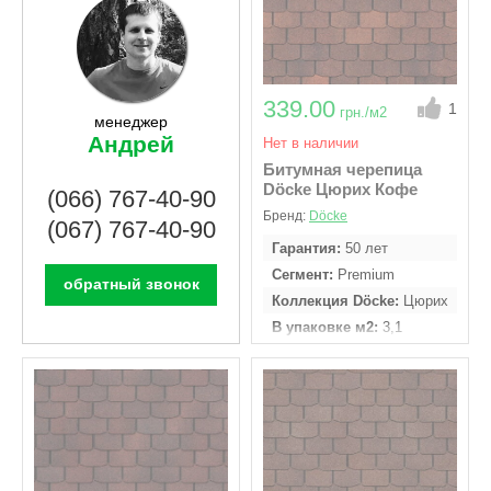
339.00
1
грн./м2
менеджер
Андрей
Нет в наличии
Битумная черепица
Döcke Цюрих Кофе
(066) 767-40-90
Бренд:
Döcke
(067) 767-40-90
Гарантия
50 лет
Сегмент
Premium
обратный звонок
Коллекция Döcke
Цюрих
В упаковке м2
3,1
Кол - во гонтов в
упаковке
22 шт