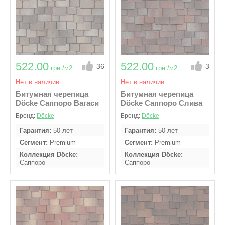
522.00
522.00
36
3
грн./м2
грн./м2
Нет в наличии
Нет в наличии
Битумная черепица
Битумная черепица
Döcke Саппоро Вагаси
Döcke Саппоро Слива
Бренд:
Döcke
Бренд:
Döcke
Гарантия
50 лет
Гарантия
50 лет
Сегмент
Premium
Сегмент
Premium
Коллекция Döcke
Коллекция Döcke
Саппоро
Саппоро
В упаковке м2
2,4
В упаковке м2
2,4
Кол - во гонтов в
Кол - во гонтов в
упаковке
16
упаковке
16