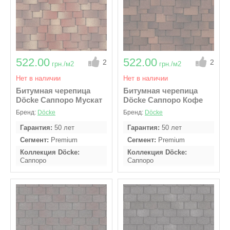
522.00
522.00
2
2
грн./м2
грн./м2
Нет в наличии
Нет в наличии
Битумная черепица
Битумная черепица
Döcke Саппоро Мускат
Döcke Саппоро Кофе
Бренд:
Döcke
Бренд:
Döcke
Гарантия
50 лет
Гарантия
50 лет
Сегмент
Premium
Сегмент
Premium
Коллекция Döcke
Коллекция Döcke
Саппоро
Саппоро
В упаковке м2
2,4
В упаковке м2
2,4
Кол - во гонтов в
Кол - во гонтов в
упаковке
16
упаковке
16