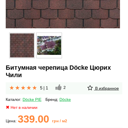
Битумная черепица Döcke Цюрих
Чили
2
5
|
1
В избранное
Каталог:
Döcke PIE
Бренд:
Döcke
Нет в наличии
339.00
Цена:
грн
/ м2