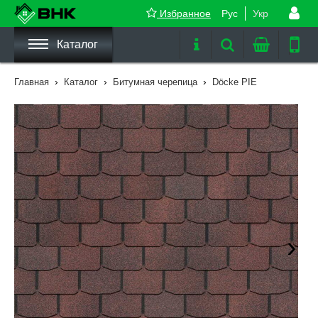
Избранное
Рус
Укр
Каталог
›
›
›
Главная
Каталог
Битумная черепица
Döcke PIE
›