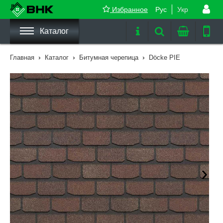
Избранное
Рус
Укр
Каталог
›
›
›
Главная
Каталог
Битумная черепица
Döcke PIE
›