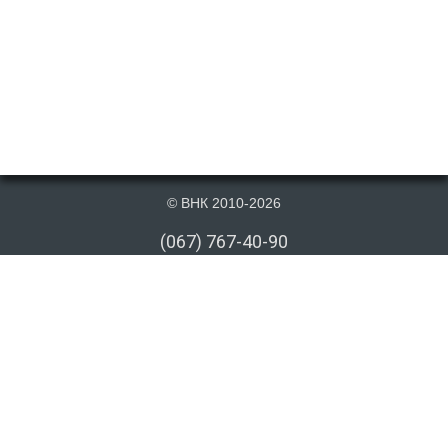
© ВНК 2010-2026
(067) 767-40-90
(066) 767-40-90
(073) 767-40-90
info@vnk.kiev.ua
Публикация материалов данного сайта на сторонних информационных
ресурсах допускается только cо ссылкой на первоисточник или после
письменного согласия правообладателя. Ссылка должна быть открыта