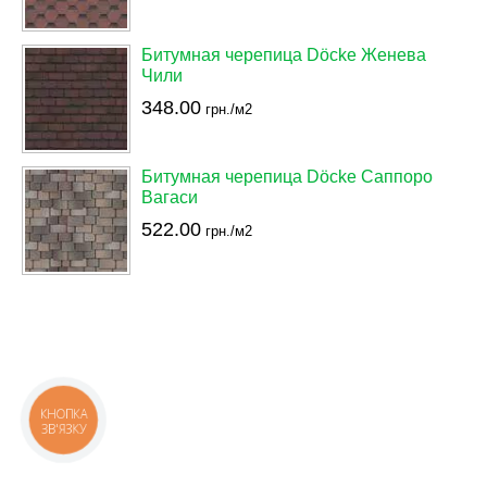
Битумная черепица Döcke Женева
Чили
348.00
грн./м2
Битумная черепица Döcke Саппоро
Вагаси
522.00
грн./м2
КНОПКА
ЗВ'ЯЗКУ