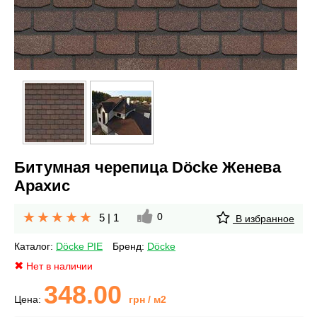
Битумная черепица Döcke Женева
Арахис
0
5
|
1
В избранное
Каталог:
Döcke PIE
Бренд:
Döcke
Нет в наличии
348.00
Цена:
грн
/ м2