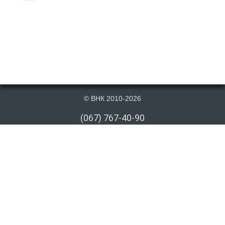
© ВНК 2010-2026
(067) 767-40-90
(066) 767-40-90
(073) 767-40-90
info@vnk.kiev.ua
Публикация материалов данного сайта на сторонних информационных
ресурсах допускается только cо ссылкой на первоисточник или после
письменного согласия правообладателя. Ссылка должна быть открыта