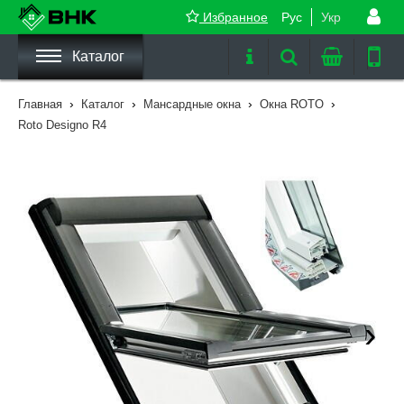
Избранное
Рус
Укр
Каталог
›
›
›
›
Главная
Каталог
Мансардные окна
Окна ROTO
Roto Designo R4
›