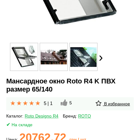
›
Мансардное окно Roto R4 K ПВХ
размер 65/140
5
5
|
1
В избранное
Каталог:
Roto Designo R4
Бренд:
ROTO
На складе
20762.72
Цена:
грн
/ шт.