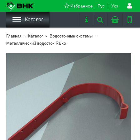
Избранное
Рус
Укр
Каталог
›
›
›
Главная
Каталог
Водосточные системы
Металлический водосток Raiko