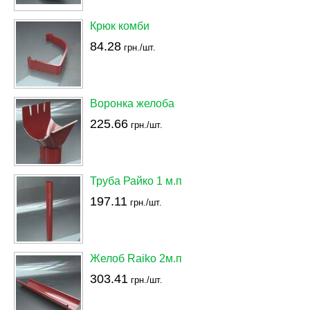
Крюк комби
84.28
грн./шт.
Воронка желоба
225.66
грн./шт.
Труба Райко 1 м.п
197.11
грн./шт.
Желоб Raiko 2м.п
303.41
грн./шт.