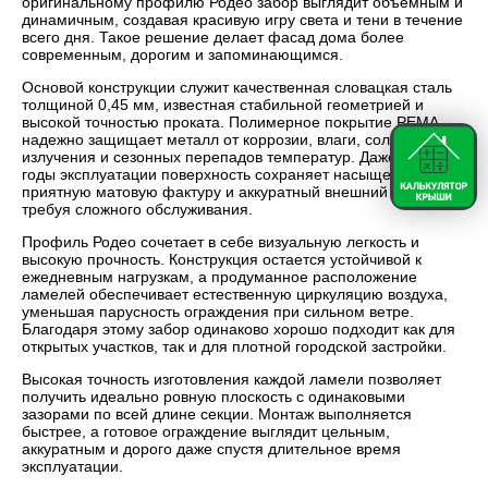
оригинальному профилю Родео забор выглядит объемным и
динамичным, создавая красивую игру света и тени в течение
всего дня. Такое решение делает фасад дома более
современным, дорогим и запоминающимся.
Основой конструкции служит качественная словацкая сталь
толщиной 0,45 мм, известная стабильной геометрией и
высокой точностью проката. Полимерное покрытие PEMA
надежно защищает металл от коррозии, влаги, солнечного
излучения и сезонных перепадов температур. Даже спустя
годы эксплуатации поверхность сохраняет насыщенный цвет,
приятную матовую фактуру и аккуратный внешний вид, не
требуя сложного обслуживания.
Профиль Родео сочетает в себе визуальную легкость и
высокую прочность. Конструкция остается устойчивой к
ежедневным нагрузкам, а продуманное расположение
ламелей обеспечивает естественную циркуляцию воздуха,
уменьшая парусность ограждения при сильном ветре.
Благодаря этому забор одинаково хорошо подходит как для
открытых участков, так и для плотной городской застройки.
Высокая точность изготовления каждой ламели позволяет
получить идеально ровную плоскость с одинаковыми
зазорами по всей длине секции. Монтаж выполняется
быстрее, а готовое ограждение выглядит цельным,
аккуратным и дорого даже спустя длительное время
эксплуатации.