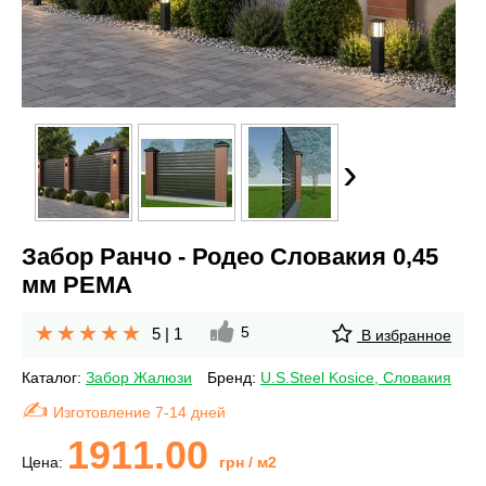
›
Забор Ранчо - Родео Словакия 0,45
мм PEMA
5
5
|
1
В избранное
Каталог:
Забор Жалюзи
Бренд:
U.S.Steel Kosice, Словакия
Изготовление 7-14 дней
1911.00
Цена:
грн
/ м2