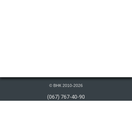
© ВНК 2010-2026
(067) 767-40-90
(066) 767-40-90
(073) 767-40-90
info@vnk.kiev.ua