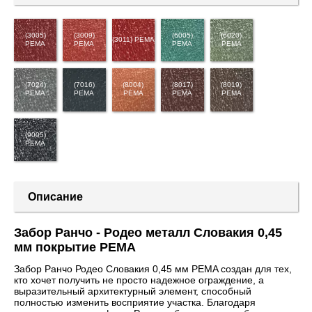
(3005)
(3009)
(6005)
(6020)
(3011) PEMA
PEMA
PEMA
PEMA
PEMA
(7024)
(7016)
(8004)
(8017)
(8019)
PEMA
PEMA
PEMA
PEMA
PEMA
(9005)
PEMA
Описание
Забор Ранчо - Родео металл Словакия 0,45
мм покрытие PEMA
Забор Ранчо Родео Словакия 0,45 мм PEMA создан для тех,
кто хочет получить не просто надежное ограждение, а
выразительный архитектурный элемент, способный
полностью изменить восприятие участка. Благодаря