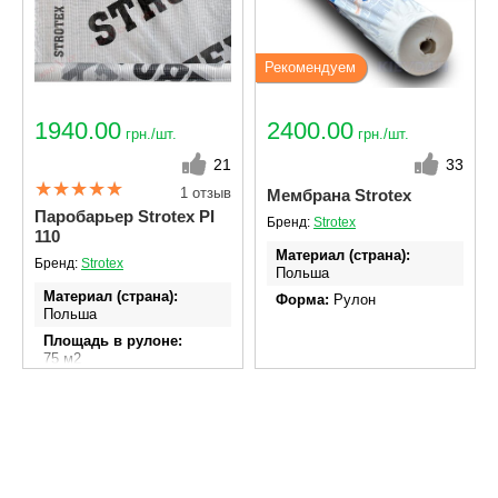
Рекомендуем
1940.00
2400.00
грн./шт.
грн./шт.
21
33
1 отзыв
Мембрана Strotex
Паробарьер Strotex PI
Бренд:
Strotex
110
Материал (страна)
Бренд:
Strotex
Польша
Материал (страна)
Форма
Рулон
Польша
Площадь в рулоне
75 м2
Ширина
1.5
Длина. м.п.
50
Плотность г/м2
110