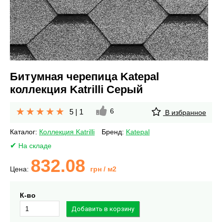
Битумная черепица Katepal
коллекция Katrilli Серый
6
5
|
1
В избранное
Каталог:
Коллекция Katrilli
Бренд:
Katepal
На складе
832.08
Цена:
грн
/ м2
К-во