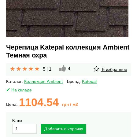
Черепица Katepal коллекция Ambient
Темная охра
4
5
|
1
В избранное
Каталог:
Коллекция Ambient
Бренд:
Katepal
На складе
1104.54
Цена:
грн
/ м2
К-во