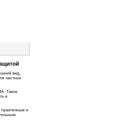
защитой
ешний вид,
ля частных
MA. Такое
ть и
 практичным и
ительным