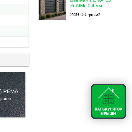
Вьетнам PEMA, 30
ZnAlMg 0,4 мм
249.00
грн./м2
6) PEMA
трацит