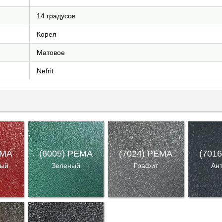
14 градусов
Корея
Матовое
Nefrit
EMA
(6005) PEMA
(7024) PEMA
(701
ный
Зеленый
Графит
Ан