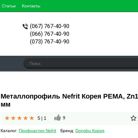
Статьи
Контакты
(067)
767-40-90
(066) 767-40-90
(073) 767-40-90
Металлопрофиль Nefrit Корея PEMA, Zn1
мм
9
5
|
1
Каталог:
Профнастил Nefrit
Бренд:
Dongbu Корея