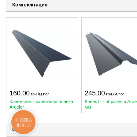
Комплектация
160.00
245.00
грн./м.пог.
грн./м.пог.
Капельник - карнизная планка
Конек П - образный Arcel
Arcelor
мм
КНОПКА
ЗВ'ЯЗКУ
Отзывы