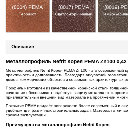
(8004) PEMA
(8017) PEMA
(8019) P
Терракот
Светло-коричневый
Темно-корич
Описание
Металлопрофиль Nefrit Корея PEMA Zn100 0,42
Металлопрофиль Nefrit Корея PEMA Zn100 - это современный к
практичность и долговечность. Благодаря аккуратной геометри
домов, коммерческих объектов и современных архитектурных р
Профиль изготовлен из качественной корейской стали толщино
сочетание обеспечивает надёжную защиту металла от коррозии,
привлекательный внешний вид материала на протяжении многих
Покрытие PEMA придаёт поверхности более современный и акк
удобным для различных строительных задач. Материал отличае
сроком эксплуатации.
Преимущества металлопрофиля Nefrit Корея