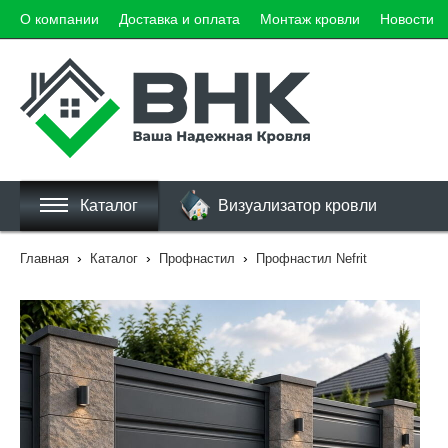
О компании
Доставка и оплата
Монтаж кровли
Новости
Каталог
Визуализатор кровли
›
›
›
Главная
Каталог
Профнастил
Профнастил Nefrit