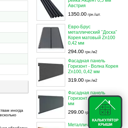
рейка Акцент 0,5 мм
Австрия
1350.00
грн./шт.
Евро-Брус
металлический "Доска"
Корея матовый Zn100
0,42 мм
294.00
грн./м2
Фасадная панель
Горизонт - Волна Корея
Zn100, 0,42 мм
319.00
грн./м2
Фасадная панель
Горизонт - Украина 0,42
мм
ствам иногда
299.00
грн./м2
есколько
Металлический сайдинг