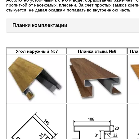
Абсолютно устойчивый к огню и воде, образованию ржавчины, С
пропиткой от насекомых, плесени. За счет простых замков креп
стыкуется, не давая осадкам попадать во внутреннюю часть.
Планки комплектации
Угол наружный №7
Планка стыка №6
Пла