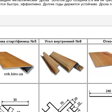
айдинг металлический "Доска" Золотой Дуб толщина 0,4 мм не тре
ится быстро, эффективно. Долгие годы держится устойчиво. Доска 
нка старт/финиш №5
Угол внутренний №8
Отко