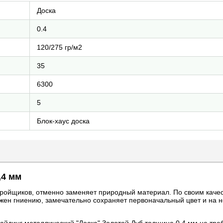
Доска
0.4
120/275 гр/м2
35
6300
5
Блок-хаус доска
,4 мм
тройщиков, отменно заменяет природный материал. По своим каче
ржен гниению, замечательно сохраняет первоначальный цвет и на н