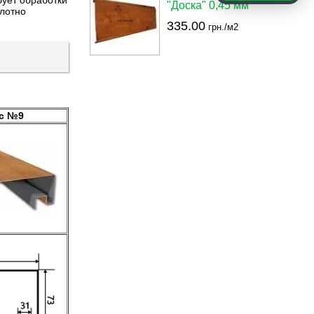
бует обработки
"Доска" 0,45 мм
плотно
335.00
грн./м2
с №9