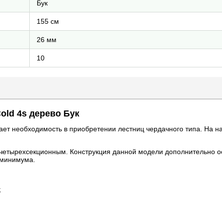
Бук
155 см
26 мм
10
Cold 4s дерево Бук
ет необходимость в приобретении лестниц чердачного типа. На н
я к четырехсекционным. Конструкция данной модели дополнительно
 минимума.
;