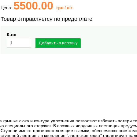
5500.00
Цена:
грн
/ шт.
Товар отправляется по предоплате
К-во
 крышке люка и контура уплотнения позволяют избежать потери т
щью специального стержня. В сложных чердачных лестницах предус
. Ступени имеют противоскользящие выемки, обеспечивающие ком
ступеней лестницы в крепление "ласточкин хвост" гарантирует над