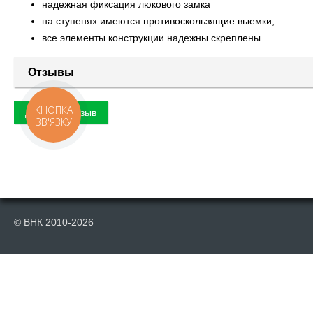
надежная фиксация люкового замка
на ступенях имеются противоскользящие выемки;
все элементы конструкции надежны скреплены.
Отзывы
КНОПКА
Добавить отзыв
ЗВ'ЯЗКУ
© ВНК 2010-2026
Публикация материалов данного сайта на сторонних информационных р
индексирования поисковыми системами. Отсутствие ссылки в скопирован
изданиях, считается нарушением авторского права, что влечет за собой к
"Департамент киберполиции Украины"
.