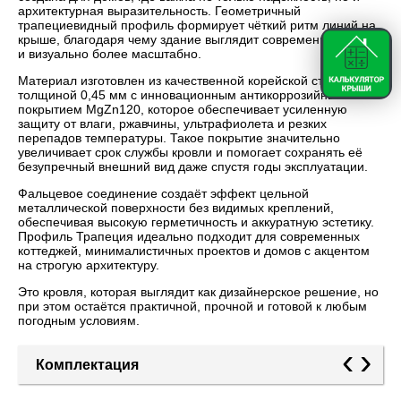
архитектурная выразительность. Геометричный
трапециевидный профиль формирует чёткий ритм линий на
крыше, благодаря чему здание выглядит современно, дорого
и визуально более масштабно.
Материал изготовлен из качественной корейской стали
толщиной 0,45 мм с инновационным антикоррозийным
покрытием MgZn120, которое обеспечивает усиленную
защиту от влаги, ржавчины, ультрафиолета и резких
перепадов температуры. Такое покрытие значительно
увеличивает срок службы кровли и помогает сохранять её
безупречный внешний вид даже спустя годы эксплуатации.
Фальцевое соединение создаёт эффект цельной
металлической поверхности без видимых креплений,
обеспечивая высокую герметичность и аккуратную эстетику.
Профиль Трапеция идеально подходит для современных
коттеджей, минималистичных проектов и домов с акцентом
на строгую архитектуру.
Это кровля, которая выглядит как дизайнерское решение, но
при этом остаётся практичной, прочной и готовой к любым
погодным условиям.
‹
›
Комплектация