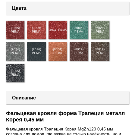
Цвета
(3005)
(3009)
(6005)
(6020)
(3011) PEMA
PEMA
PEMA
PEMA
PEMA
(7024)
(7016)
(8004)
(8017)
(8019)
PEMA
PEMA
PEMA
PEMA
PEMA
(9005)
PEMA
Описание
Фальцевая кровля форма Трапеция металл
Корея 0,45 мм
Фальцевая кровля Трапеция Корея MgZn120 0,45 мм
создана для домов, где важна не только надёжность, но и