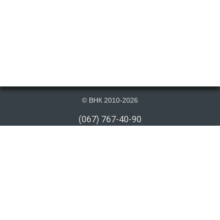
© ВНК 2010-2026
(067) 767-40-90
(066) 767-40-90
(073) 767-40-90
info@vnk.kiev.ua
Публикация материалов данного сайта на сторонних информационных
ресурсах допускается только cо ссылкой на первоисточник или после
письменного согласия правообладателя. Ссылка должна быть открыта