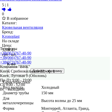
5
|
1
0
В избранное
Каталог:
Кровельная вентиляция
Бренд:
Kronoplast
На складе
Цена:
Телефоны
3208.41
+38(067)767-40-90
грн
/ шт.
+38(066)767-40-90
+38(073)767-40-90
К-во
Компания "ВНК"
Киев, Срибнокильская 22, оф. 1
Киев, Луговая 9 (Оболонь)
Пн-Пт 9:00 - 19:00
Характеристики
Сб 9:00 - 12:00
Вид выхода
Холодный
Вс - выходной
Диаметр трубы
150 мм
Для
Высота волны до 25 мм
металлочерепицы
Форма
Монтеррей, Атланта, Гранд,