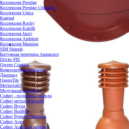
Коллекция Prestige
Коллекция Prestige Ultimetal
Коллекция Unica
Katepal
Коллекция Rocky
Коллекция Katrilli
Коллекция Jazzy
Коллекция Ambient
Коллекция Mansion
SIM Shingle
Битумная черепица Акваизол
Döcke PIE
Owens Corning
Композитная черепица
Джерард
QueenTile
Метротайл
Модульная черепица
Софит - подшивка кровли
Софит металлический
Софит Bryza
Софит BudMat
Софит Ренвей Украина
Софит Аско
Софит Аско под дерево