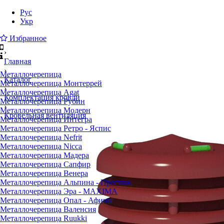
Рус
Укр
Избранное
›
Главная
Каталог
›
Металлочерепица
Каталог
Металлочерепица Монтеррей
›
Металлочерепица Agat
Комплектация кровли
Металлочерепица Рубин
›
Металлочерепица Модерн
Кровельная вентиляция
Металлочерепица Интегра
Металлочерепица Ретро - Яспис
Металлочерепица Nefrit
Металлочерепица Nicca
Металлочерепица Мадера
Металлочерепица Сапфир
Металлочерепица Венера
Металлочерепица Альпина - Престиж
Металлочерепица Эра - MAXIMA
Металлочерепица Опал - Афина
Металлочерепица Валенсия
Металлочерепица Ruukki