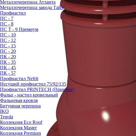
Металлочерепица Атланта
Металлочерепица завода Тайл
Профнастил
ПС - 7
ПС - 8
ПС Т - 9 Премиум
ПС - 10
ПС - 12
ПС - 15
ПС - 20
ПК - 20
ПК - 35
ПК - 45
ПК - 57
Профнастил Nefrit
Несущий профнастил 75/92/135
Профнастил PRINTECH (Принтек)
Фальц - настил кровельный
Фальцевая кровля
Битумная черепица
IKO
Tegola
Коллекция Eco Roof
Коллекция Master
Коллекция Premium