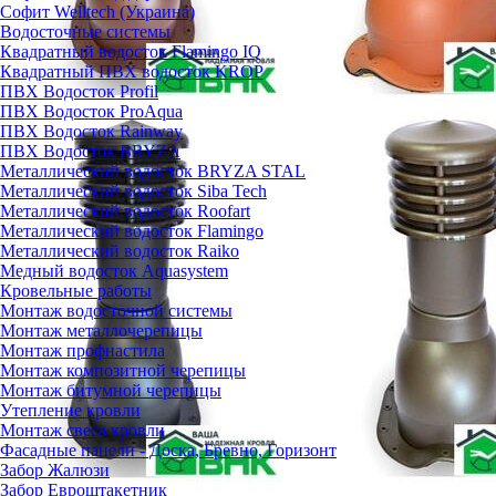
Софит Welltech (Украина)
Водосточные системы
Квадратный водосток Flamingo IQ
Квадратный ПВХ водосток KROP
ПВХ Водосток Profil
ПВХ Водосток ProAqua
ПВХ Водосток Rainway
ПВХ Водосток BRYZA
Металлический водосток BRYZA STAL
Металлический водосток Siba Tech
Металлический водосток Roofart
Металлический водосток Flamingo
Металлический водосток Raiko
Медный водосток Aquasystem
Кровельные работы
Монтаж водосточной системы
Монтаж металлочерепицы
Монтаж профнастила
Монтаж композитной черепицы
Монтаж битумной черепицы
Утепление кровли
Монтаж свеса кровли
Фасадные панели - Доска, Бревно, Горизонт
Забор Жалюзи
Забор Евроштакетник