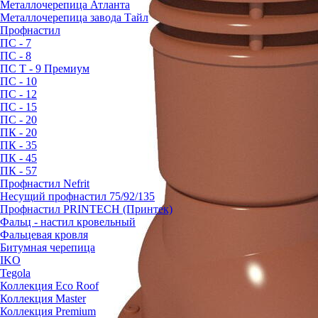
Металлочерепица Атланта
Металлочерепица завода Тайл
Профнастил
ПС - 7
ПС - 8
ПС Т - 9 Премиум
ПС - 10
ПС - 12
ПС - 15
ПС - 20
ПК - 20
ПК - 35
ПК - 45
ПК - 57
Профнастил Nefrit
Несущий профнастил 75/92/135
Профнастил PRINTECH (Принтек)
Фальц - настил кровельный
Фальцевая кровля
Битумная черепица
IKO
Tegola
Коллекция Eco Roof
Коллекция Master
Коллекция Premium