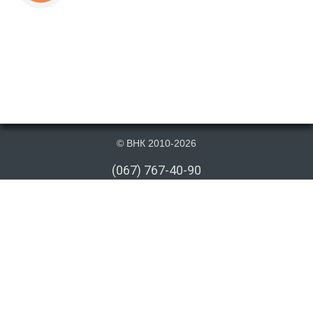
© ВНК 2010-2026
(067) 767-40-90
(066) 767-40-90
(073) 767-40-90
info@vnk.kiev.ua
Публикация материалов данного сайта на сторонних информационных
ресурсах допускается только cо ссылкой на первоисточник или после