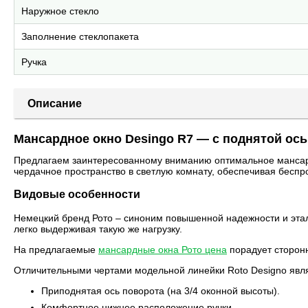
Наружное стекло
Заполнение стеклопакета
Ручка
Описание
Мансардное окно Desingo R7 — с поднятой ось
Предлагаем заинтересованному вниманию оптимальное мансард
чердачное пространство в светлую комнату, обеспечивая беспр
Видовые особенности
Немецкий бренд Рото – синоним повышенной надежности и этало
легко выдерживая такую же нагрузку.
На предлагаемые
мансардные окна Рото цена
порадует сторонн
Отличительными чертами модельной линейки Roto Designo явл
Приподнятая ось поворота (на 3/4 оконной высоты).
Комфортное нижнее расположение ручки.