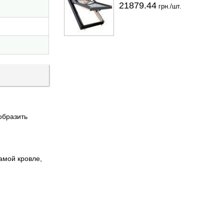
21879.44
грн./шт.
образить
амой кровле,