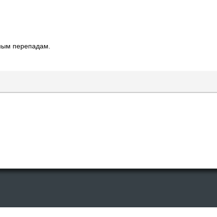
ным перепадам.
есурсах допускается только cо ссылкой на первоисточник или после пи