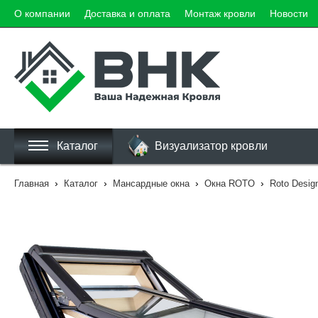
О компании
Доставка и оплата
Монтаж кровли
Новости
Каталог
Визуализатор кровли
›
›
›
›
Главная
Каталог
Мансардные окна
Окна ROTO
Roto Desig