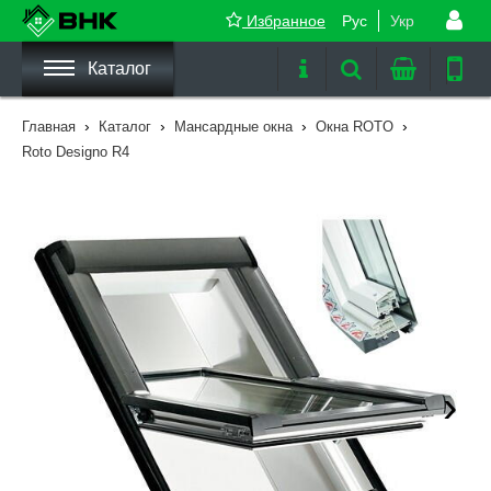
Избранное
Рус
Укр
Каталог
›
›
›
›
Главная
Каталог
Мансардные окна
Окна ROTO
Roto Designo R4
›