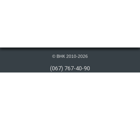
© ВНК 2010-2026
(067) 767-40-90
(066) 767-40-90
(073) 767-40-90
info@vnk.kiev.ua
Публикация материалов данного сайта на сторонних информационных
ресурсах допускается только cо ссылкой на первоисточник или после
письменного согласия правообладателя. Ссылка должна быть открыта
для индексирования поисковыми системами. Отсутствие ссылки в