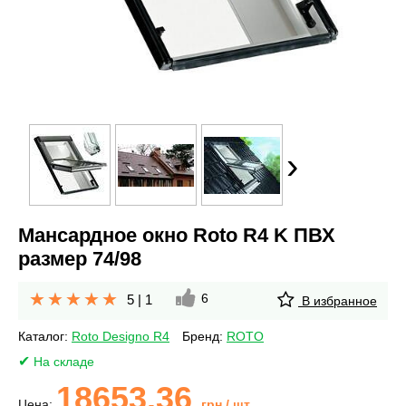
›
Мансардное окно Roto R4 K ПВХ
размер 74/98
6
5
|
1
В избранное
Каталог:
Roto Designo R4
Бренд:
ROTO
На складе
18653.36
Цена:
грн
/ шт.