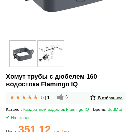
Хомут трубы с дюбелем 160
водостока Flamingo IQ
6
5
|
1
В избранное
Каталог:
Квадратный водосток Flamingo IQ
Бренд:
BudMat
На складе
351.12
Цена:
грн
/ шт.