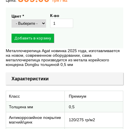
Цена:
грн
/ м2
К-во
Цвет *
Металлочерепица Agat новинка 2025 года, изготавливается
на новом, современном оборудовании, сама
металлочерепица производится из метала корейского
концерна Dongbu толщиной 0,5 мм
Характеристики
Класс
Премиум
Толщина мм
0,5
Антикоррозийное покрытие
120/275 гр/м2
магний/цинк