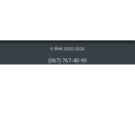
© ВНК 2010-2026
(067) 767-40-90
(066) 767-40-90
(073) 767-40-90
info@vnk.kiev.ua
Публикация материалов данного сайта на сторонних информационных
ресурсах допускается только cо ссылкой на первоисточник или после
письменного согласия правообладателя. Ссылка должна быть открыта
для индексирования поисковыми системами. Отсутствие ссылки в
скопированном авторском контенте, опубликованном на стороннем веб
сайте, или отсутствие письменного разрешение на публикацию