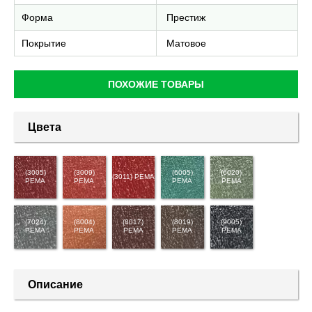
Форма
Престиж
Покрытие
Матовое
ПОХОЖИЕ ТОВАРЫ
Цвета
(3005)
(3009)
(6005)
(6020)
(3011) PEMA
PEMA
PEMA
PEMA
PEMA
(7024)
(8004)
(8017)
(8019)
(9005)
PEMA
PEMA
PEMA
PEMA
PEMA
Описание