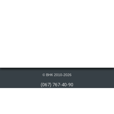
© ВНК 2010-2026
(067) 767-40-90
(066) 767-40-90
(073) 767-40-90
info@vnk.kiev.ua