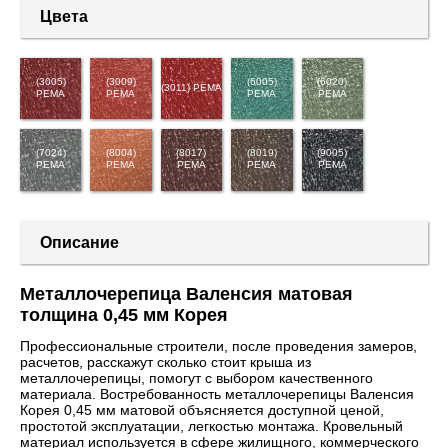
Цвета
(3005)
(3009)
(6005)
(6020)
(3011) PEMA
PEMA
PEMA
PEMA
PEMA
(7024)
(8004)
(8017)
(8019)
(9005)
PEMA
PEMA
PEMA
PEMA
PEMA
Описание
Металлочерепица Валенсия матовая
толщина 0,45 мм Корея
Профессиональные строители, после проведения замеров,
расчетов, расскажут сколько стоит крыша из
металлочерепицы, помогут с выбором качественного
материала. Востребованность металлочерепицы Валенсия
Корея 0,45 мм матовой объясняется доступной ценой,
простотой эксплуатации, легкостью монтажа. Кровельный
материал используется в сфере жилищного, коммерческого