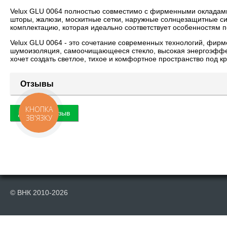
Velux GLU 0064 полностью совместимо с фирменными окладами
шторы, жалюзи, москитные сетки, наружные солнцезащитные с
комплектацию, которая идеально соответствует особенностям
Velux GLU 0064 - это сочетание современных технологий, фирме
шумоизоляция, самоочищающееся стекло, высокая энергоэффект
хочет создать светлое, тихое и комфортное пространство под к
Отзывы
КНОПКА
Добавить отзыв
ЗВ'ЯЗКУ
© ВНК 2010-2026
Публикация материалов данного сайта на сторонних информационных р
индексирования поисковыми системами. Отсутствие ссылки в скопирован