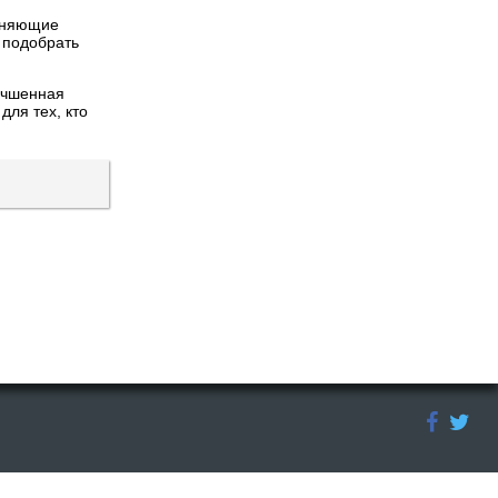
емняющие
 подобрать
лучшенная
ля тех, кто
сьменного согласия правообладателя. Ссылка должна быть открыта для
тсутствие письменного разрешение на публикацию материалов в печатных