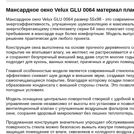
Мансардное окно Velux GLU 0064 материал пла
Мансардное окно Velux GLU 0064 размер 55x98 - это современ
энергоэффективность, улучшенную шумоизоляцию и максимальн
энергосберегающему стеклопакету серии 64 окно помогает сох
пребывание в мансарде еще более комфортным. Модель выпуск
решение практически для любого проекта.
Конструкция окна выполнена на основе прочного деревянного 
покрытие не впитывает влагу, не желтеет, не растрескивается и
и сохраняет безупречный внешний вид даже спустя многие годы
подходит для кухонь, ванных комнат, прачечных и других пом
Главной особенностью модели является современный стеклопак
эффективно снижает шум дождя и внешние звуки, создавая тих
самоочищающееся покрытие, благодаря которому осадки помога
образование конденсата с внешней стороны стекла. Это позвол
погодных условиях.
Модель оснащена центрально-поворотной створкой с удобной 
управление окном независимо от высоты его установки и позв
вентиляционный клапан с улучшенным воздушным фильтром под
окне, сохраняя здоровый микроклимат без лишних теплопотерь.
Продуманная конструкция значительно упрощает обслуживание о
поверхность стекла можно безопасно вымыть изнутри помещени
защищая помещение от влаги, сквозняков и холодного воздуха 