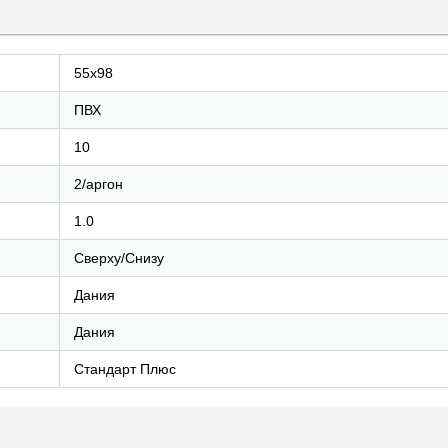
55х98
ПВХ
10
2/аргон
1.0
Сверху/Снизу
Дания
Дания
Стандарт Плюс