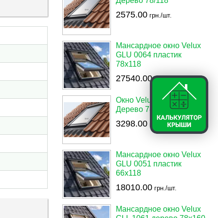
Дерево 78/118
2575.00
грн./шт.
Мансардное окно Velux
GLU 0064 пластик
78x118
27540.00
грн./шт.
Окно Velux (Велюкс)
Дерево 78/160
3298.00
грн./шт.
Мансардное окно Velux
GLU 0051 пластик
66х118
18010.00
грн./шт.
Мансардное окно Velux