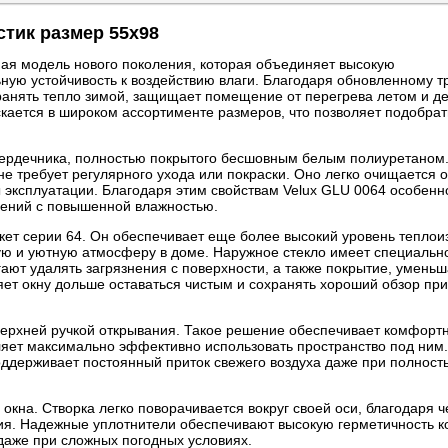
стик размер 55x98
ная модель нового поколения, которая объединяет высокую
ую устойчивость к воздействию влаги. Благодаря обновленному 
ранять тепло зимой, защищает помещение от перегрева летом и д
ается в широком ассортименте размеров, что позволяет подобра
сердечника, полностью покрытого бесшовным белым полиуретаном.
 не требует регулярного ухода или покраски. Оно легко очищается 
 эксплуатации. Благодаря этим свойствам Velux GLU 0064 особен
ещений с повышенной влажностью.
ет серии 64. Он обеспечивает еще более высокий уровень теплои
ую и уютную атмосферу в доме. Наружное стекло имеет специальн
ют удалять загрязнения с поверхности, а также покрытие, умен
яет окну дольше оставаться чистым и сохранять хороший обзор пр
верхней ручкой открывания. Такое решение обеспечивает комфорт
оляет максимально эффективно использовать пространство под ни
держивает постоянный приток свежего воздуха даже при полност
кна. Створка легко поворачивается вокруг своей оси, благодаря 
я. Надежные уплотнители обеспечивают высокую герметичность к
даже при сложных погодных условиях.