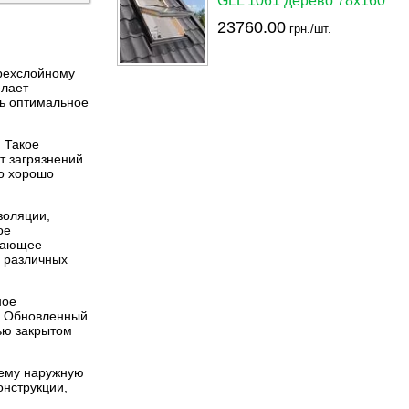
GLL 1061 дерево 78х160
23760.00
грн./шт.
трехслойному
елает
ть оптимальное
 Такое
от загрязнений
но хорошо
золяции,
ое
ьшающее
и различных
ное
м. Обновленный
ью закрытом
чему наружную
онструкции,