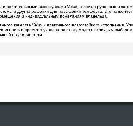
 и оригинальными аксессуарами Velux, включая рулонные и зат
истемы и другие решения для повышения комфорта. Это позволяет
 помещения и индивидуальным пожеланиям владельца.
нного качества Velux и практичного влагостойкого исполнения. У
ивность и простота ухода делают эту модель отличным выбором д
рышей на долгие годы.
есурсах допускается только cо ссылкой на первоисточник или после пи
ном авторском контенте, опубликованном на стороннем веб сайте, или о