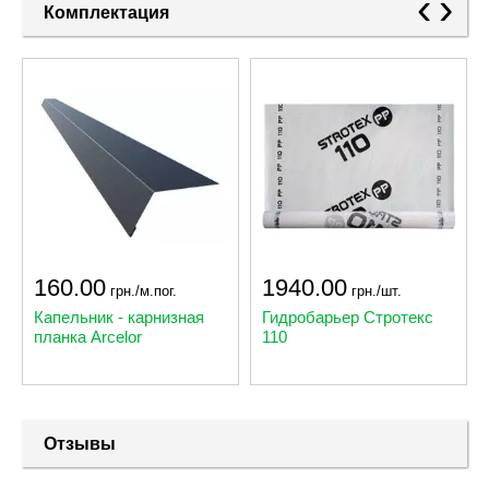
‹
›
Комплектация
160.00
1940.00
грн./м.пог.
грн./шт.
Капельник - карнизная
Гидробарьер Стротекс
планка Arcelor
110
Отзывы