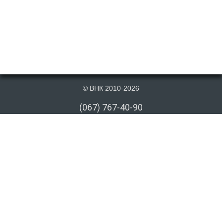
© ВНК 2010-2026
(067) 767-40-90
(066) 767-40-90
(073) 767-40-90
info@vnk.kiev.ua
Публикация материалов данного сайта на сторонних информационных
ресурсах допускается только cо ссылкой на первоисточник или после
письменного согласия правообладателя. Ссылка должна быть открыта
для индексирования поисковыми системами. Отсутствие ссылки в