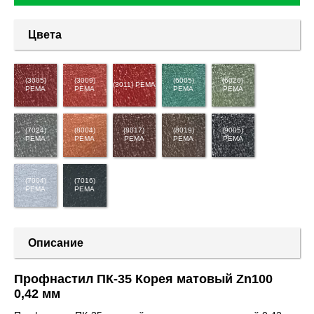
Цвета
(3005)
(3009)
(6005)
(6020)
(3011) PEMA
PEMA
PEMA
PEMA
PEMA
(7024)
(8004)
(8017)
(8019)
(9005)
PEMA
PEMA
PEMA
PEMA
PEMA
(7004)
(7016)
PEMA
PEMA
Описание
Профнастил ПК-35 Корея матовый Zn100
0,42 мм