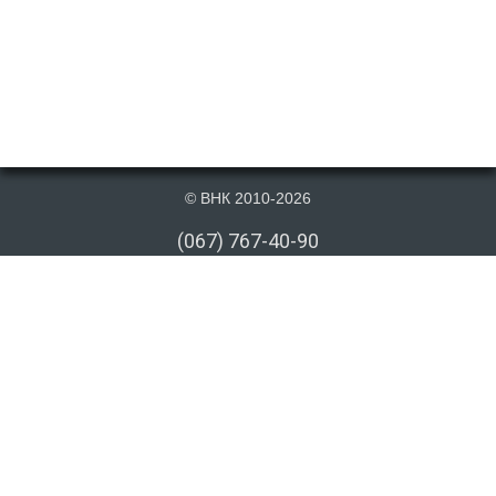
© ВНК 2010-2026
(067) 767-40-90
(066) 767-40-90
(073) 767-40-90
info@vnk.kiev.ua
Публикация материалов данного сайта на сторонних информационных
ресурсах допускается только cо ссылкой на первоисточник или после
письменного согласия правообладателя. Ссылка должна быть открыта
для индексирования поисковыми системами. Отсутствие ссылки в