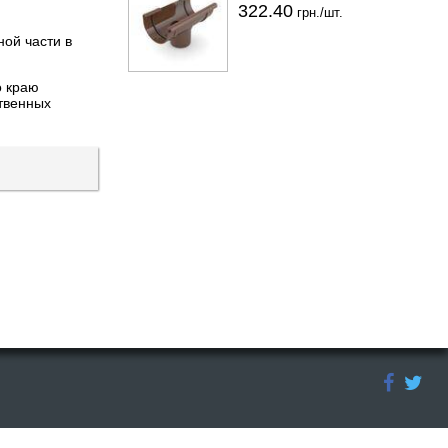
322.40
грн./шт.
ой части в
о краю
ственных
сьменного согласия правообладателя. Ссылка должна быть открыта для