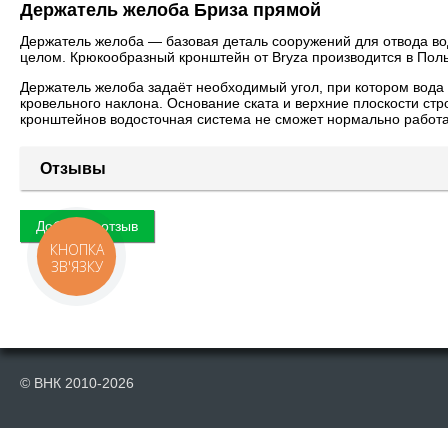
Держатель желоба Бриза прямой
Держатель желоба — базовая деталь сооружений для отвода в
целом. Крюкообразный кронштейн от Bryza производится в Поль
Держатель желоба задаёт необходимый угол, при котором вода 
кровельного наклона. Основание ската и верхние плоскости ст
кронштейнов водосточная система не сможет нормально работат
Отзывы
Добавить отзыв
КНОПКА
ЗВ'ЯЗКУ
© ВНК 2010-2026
Публикация материалов данного сайта на сторонних информационных р