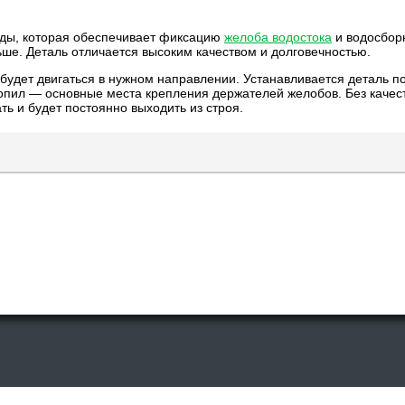
оды, которая обеспечивает фиксацию
желоба водостока
и водосборн
ше. Деталь отличается высоким качеством и долговечностью.
будет двигаться в нужном направлении. Устанавливается деталь п
ропил — основные места крепления держателей желобов. Без каче
ь и будет постоянно выходить из строя.
есурсах допускается только cо ссылкой на первоисточник или после пи