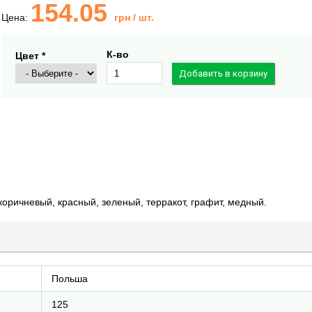
154.05
Цена:
грн
/ шт.
К-во
Цвет *
оричневый, красный, зеленый, терракот, графит, медный.
Польша
125