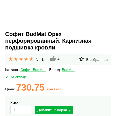
Софит BudMat Орех
перфорированный. Карнизная
подшивка кровли
4
5
|
1
В избранное
Каталог:
Софит BudMat
Бренд:
BudMat
На складе
730.75
Цена:
грн
/ шт.
К-во