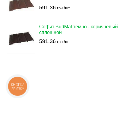
591.36
грн./шт.
Софит BudMat темно - коричневый
сплошной
591.36
грн./шт.
КНОПКА
ЗВ'ЯЗКУ