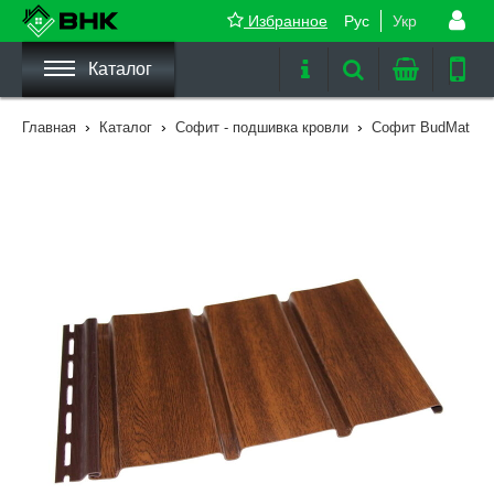
Избранное
Рус
Укр
Каталог
›
›
›
Главная
Каталог
Софит - подшивка кровли
Софит BudMat