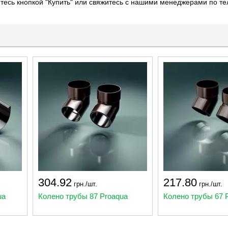
йтесь кнопкой "Купить" или свяжитесь с нашими менеджерами по 
304.92
217.80
грн./шт.
грн./шт.
ua
Колено трубы 87 Proaqua
Колено трубы 67 