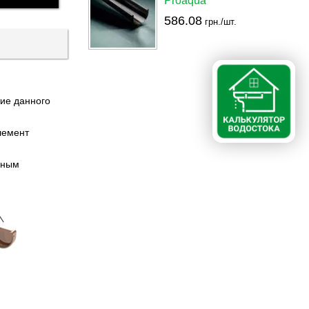
Proaqua
586.08
грн./шт.
ие данного
лемент
рным