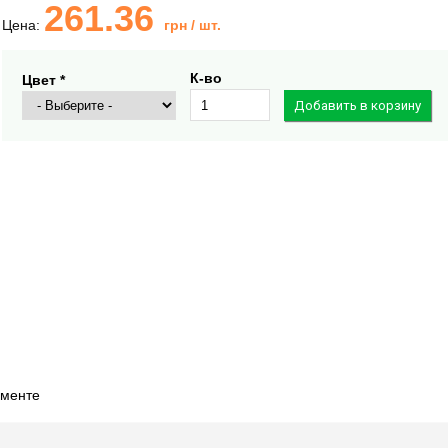
261.36
Цена:
грн
/ шт.
К-во
Цвет *
именте