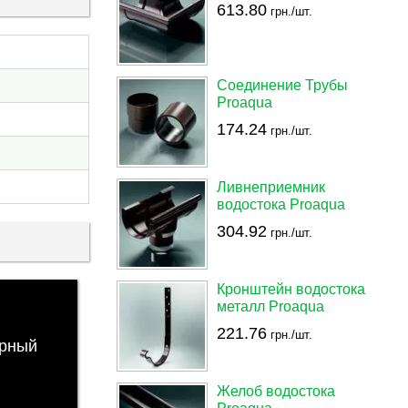
613.80
грн./шт.
Соединение Трубы
Proaqua
174.24
грн./шт.
Ливнеприемник
водостока Proaqua
304.92
грн./шт.
Кронштейн водостока
металл Proaqua
221.76
грн./шт.
рный
Желоб водостока