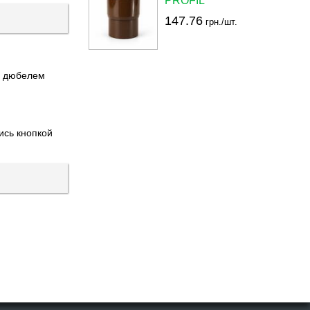
PROFIL
147.76
грн./шт.
с дюбелем
ись кнопкой