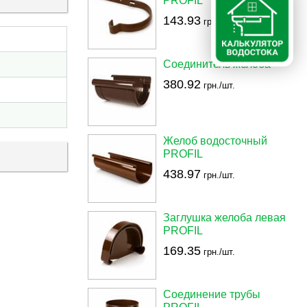
PROFIL
143.93
грн./шт.
Соединитель желоба
380.92
грн./шт.
Желоб водосточный
PROFIL
438.97
грн./шт.
Заглушка желоба левая
PROFIL
169.35
грн./шт.
Соединение трубы