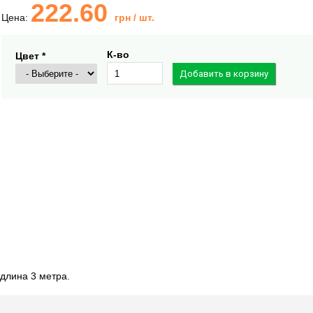
222.60
Цена:
грн
/ шт.
К-во
Цвет *
длина 3 метра.