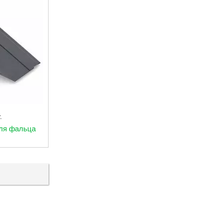
307.00
.
грн./м.пог.
для фальца
Коньковая планка для фальца