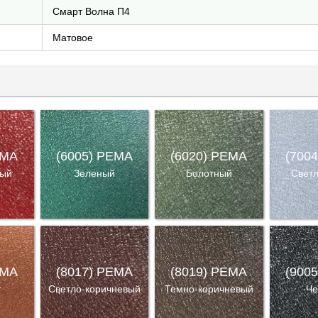
Смарт Волна П4
Матовое
EMA
(6005) PEMA
(6020) PEMA
(700
ный
Зеленый
Болотный
Свет
EMA
(8017) PEMA
(8019) PEMA
(900
т
Светло-коричневый
Темно-коричневый
Че