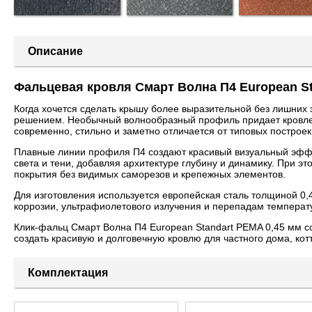
Описание
Фальцевая кровля Смарт Волна П4 European St
Когда хочется сделать крышу более выразительной без лишних 
решением. Необычный волнообразный профиль придает кровле 
современно, стильно и заметно отличается от типовых построек
Плавные линии профиля П4 создают красивый визуальный эффе
света и тени, добавляя архитектуре глубину и динамику. При э
покрытия без видимых саморезов и крепежных элементов.
Для изготовления используется европейская сталь толщиной 0,
коррозии, ультрафиолетового излучения и перепадам температу
Клик-фальц Смарт Волна П4 European Standart PEMA 0,45 мм со
создать красивую и долговечную кровлю для частного дома, кот
Комплектация