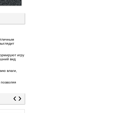
отличным
выглядит
ормируют игру
ешний вид
вию влаги,
 позволяя
‹
›