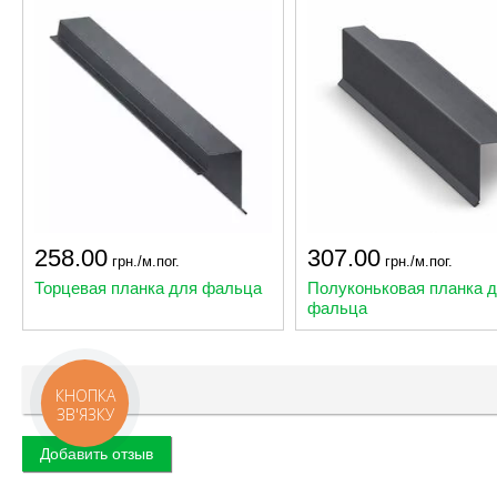
258.00
307.00
грн./м.пог.
грн./м.пог.
Торцевая планка для фальца
Полуконьковая планка 
фальца
Отзывы
КНОПКА
ЗВ'ЯЗКУ
Добавить отзыв