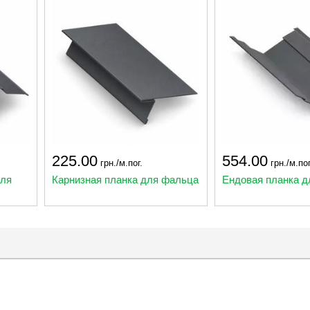
225.00
554.00
грн./м.пог.
грн./м.пог
для
Карнизная планка для фальца
Ендовая планка 