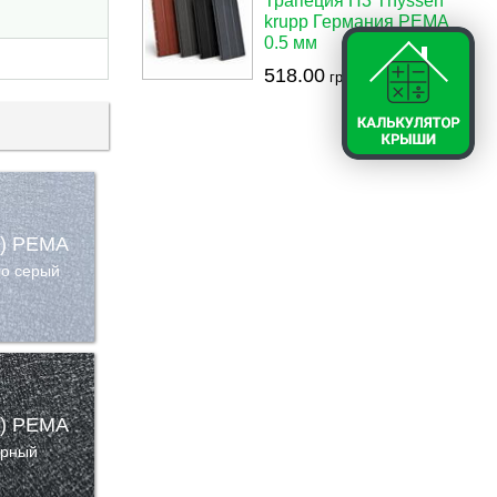
Трапеция П3 Thyssen
krupp Германия PEMA
0.5 мм
518.00
грн./м2
4) PEMA
ло серый
5) PEMA
рный