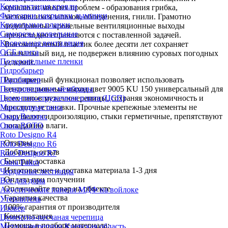
Комплектация кровли
кровлю от многих проблем - образования грибка,
Флюгарки накрывки дымники
застоявшихся запахов, обледенения, гнили. Грамотно
Кровельные планки
подобранные кровельные вентиляционные выходы
Саморезы кровельные
превосходно справляются с поставленной задачей.
Кровельная вентиляция
Высокопрочный пластик более десяти лет сохраняет
ОСБ плита
изначальный вид, не подвержен влиянию суровых погодных
Подкровельные пленки
условий.
Гидробарьер
Расширенный функционал позволяет использовать
Паробарьер
вентиляционный выход цвет 9005 KU 150 универсальный для
Подкровельные мембраны
всех типов металлочерепицы, сохраняя экономичность и
Цементно-стружечная плита (ЦСП)
простоту установки. Прочные крепежные элементы не
Мансардные окна
нарушают гидроизоляцию, стыки герметичные, препятствуют
Окна Велюкс
попаданию влаги.
Окна ROTO
Roto Designo R4
Отзывы
Roto Designo R6
Добавить отзыв
Roto Designo R7
Быстрая доставка
Окна Fakro
Изготовление и доставка материала 1-3 дня
Чердачные лестницы
Оплата при получении
Все для дома
Оплачивайте товар на объекте
Акустические панели МДФ на войлоке
Гарантия качества
Утеплитель
100% гарантия от производителя
Изовер
Консультация
Цементно-песчаная черепица
Помощь в подборе материала:
Металлочерепица Киевская область