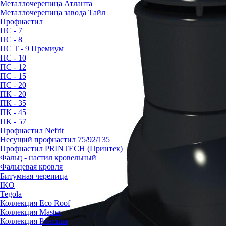
Металлочерепица Атланта
Металлочерепица завода Тайл
Профнастил
ПС - 7
ПС - 8
ПС Т - 9 Премиум
ПС - 10
ПС - 12
ПС - 15
ПС - 20
ПК - 20
ПК - 35
ПК - 45
ПК - 57
Профнастил Nefrit
Несущий профнастил 75/92/135
Профнастил PRINTECH (Принтек)
Фальц - настил кровельный
Фальцевая кровля
Битумная черепица
IKO
Tegola
Коллекция Eco Roof
Коллекция Master
Коллекция Premium