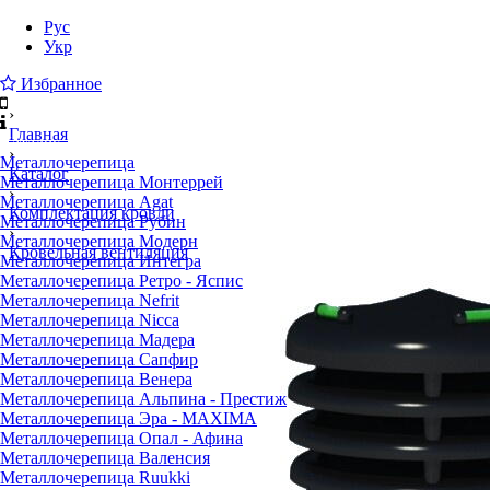
Рус
Укр
Избранное
›
Главная
Каталог
›
Металлочерепица
Каталог
Металлочерепица Монтеррей
›
Металлочерепица Agat
Комплектация кровли
Металлочерепица Рубин
›
Металлочерепица Модерн
Кровельная вентиляция
Металлочерепица Интегра
Металлочерепица Ретро - Яспис
Металлочерепица Nefrit
Металлочерепица Nicca
Металлочерепица Мадера
Металлочерепица Сапфир
Металлочерепица Венера
Металлочерепица Альпина - Престиж
Металлочерепица Эра - MAXIMA
Металлочерепица Опал - Афина
Металлочерепица Валенсия
Металлочерепица Ruukki