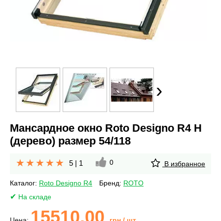
›
Мансардное окно Roto Designo R4 H
(дерево) размер 54/118
0
5
|
1
В избранное
Каталог:
Roto Designo R4
Бренд:
ROTO
На складе
15510.00
Цена:
грн
/ шт.