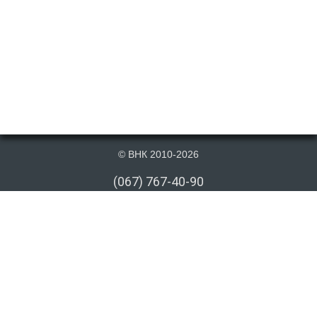
© ВНК 2010-2026
(067) 767-40-90
(066) 767-40-90
(073) 767-40-90
info@vnk.kiev.ua
Публикация материалов данного сайта на сторонних информационных
ресурсах допускается только cо ссылкой на первоисточник или после