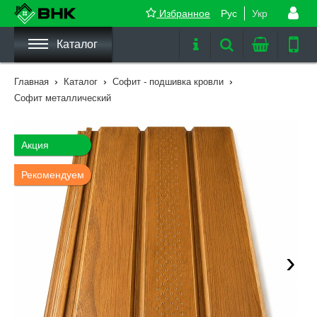
Избранное
Рус
Укр
Каталог
›
›
›
Главная
Каталог
Софит - подшивка кровли
Софит металлический
Акция
Рекомендуем
›