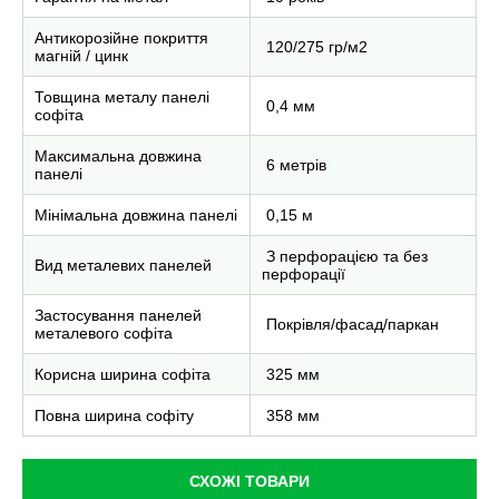
Антикорозійне покриття
120/275 гр/м2
магній / цинк
Товщина металу панелі
0,4 мм
софіта
Максимальна довжина
6 метрів
панелі
Мінімальна довжина панелі
0,15 м
З перфорацією та без
Вид металевих панелей
перфорації
Застосування панелей
Покрівля/фасад/паркан
металевого софіта
Корисна ширина софіта
325 мм
Повна ширина софіту
358 мм
СХОЖІ ТОВАРИ