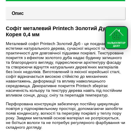
Опис
Софіт металевий Printech Золотий Дуб
Корея 0,4 мм
Металевий софіт Printech Золотий Дуб - це поєднання
естетики натурального дерева, сучасної міцності та
практичності для довговічної підшивки покрівлі. Текстуроване
покриття з ефектом золотого дуба надає будинку затишного
та благородного вигляду, підкреслюючи архітектуру фасаду
та створюючи відчуття натуральних дерев’яних матеріалів
без їхніх недоліків. Виготовлений із якісної корейської сталі,
софіт відзначається високою стійкістю до механічних
навантажень, деформації та впливу навколишнього
середовища. Декоративне покриття Printech зберігає
насиченість кольору та текстуру дерева навіть під постійним
впливом сонця, дощу, снігу та перепадів температур.
Перфорована конструкція забезпечує постійну циркуляцію
повітря у підпокрівельному просторі, допомагаючи запобігти
появі конденсату, вогкості та перегріву покрівлі у теплу пору
року. Завдяки металевій основі матеріал не розтріскується,
не боїться вологи та не потребує регулярного фарбування чи
складного догляду.