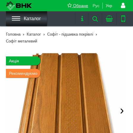
Обране
Рус
Укр
Каталог
›
›
›
Головна
Каталог
Софіт - підшивка покрівлі
Софіт металевий
Акція
Рекомендуємо
›