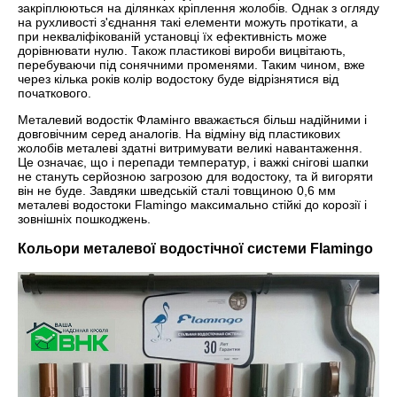
закріплюються на ділянках кріплення жолобів. Однак з огляду
на рухливості з'єднання такі елементи можуть протікати, а
при некваліфікованій установці їх ефективність може
дорівнювати нулю. Також пластикові вироби вицвітають,
перебуваючи під сонячними променями. Таким чином, вже
через кілька років колір водостоку буде відрізнятися від
початкового.
Металевий водостік Фламінго вважається більш надійними і
довговічним серед аналогів. На відміну від пластикових
жолобів металеві здатні витримувати великі навантаження.
Це означає, що і перепади температур, і важкі снігові шапки
не стануть серйозною загрозою для водостоку, та й вигоряти
він не буде. Завдяки шведській сталі товщиною 0,6 мм
металеві водостоки Flamingo максимально стійкі до корозії і
зовнішніх пошкоджень.
Кольори металевої водостічної системи Flamingo