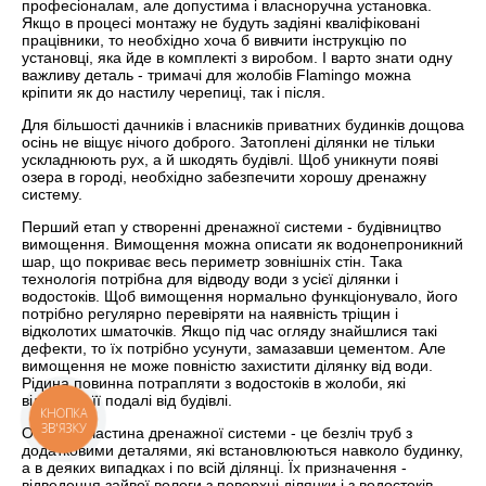
професіоналам, але допустима і власноручна установка.
Якщо в процесі монтажу не будуть задіяні кваліфіковані
працівники, то необхідно хоча б вивчити інструкцію по
установці, яка йде в комплекті з виробом. І варто знати одну
важливу деталь - тримачі для жолобів Flamingo можна
кріпити як до настилу черепиці, так і після.
Для більшості дачників і власників приватних будинків дощова
осінь не віщує нічого доброго. Затоплені ділянки не тільки
ускладнюють рух, а й шкодять будівлі. Щоб уникнути появі
озера в городі, необхідно забезпечити хорошу дренажну
систему.
Перший етап у створенні дренажної системи - будівництво
вимощення. Вимощення можна описати як водонепроникний
шар, що покриває весь периметр зовнішніх стін. Така
технологія потрібна для відводу води з усієї ділянки і
водостоків. Щоб вимощення нормально функціонувало, його
потрібно регулярно перевіряти на наявність тріщин і
відколотих шматочків. Якщо під час огляду знайшлися такі
дефекти, то їх потрібно усунути, замазавши цементом. Але
вимощення не може повністю захистити ділянку від води.
Рідина повинна потрапляти з водостоків в жолоби, які
відведуть її подалі від будівлі.
КНОПКА
ЗВ'ЯЗКУ
Основна частина дренажної системи - це безліч труб з
додатковими деталями, які встановлюються навколо будинку,
а в деяких випадках і по всій ділянці. Їх призначення -
відведення зайвої вологи з поверхні ділянки і з водостоків,