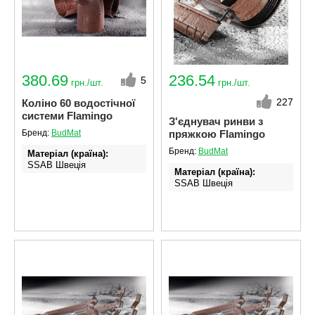
380.69
236.54
5
грн./шт.
грн./шт.
227
Коліно 60 водостічної
системи Flamingo
З'єднувач ринви з
Бренд:
BudMat
пряжкою Flamingo
Бренд:
BudMat
Матеріал (країна)
SSAB Швеція
Матеріал (країна)
SSAB Швеція