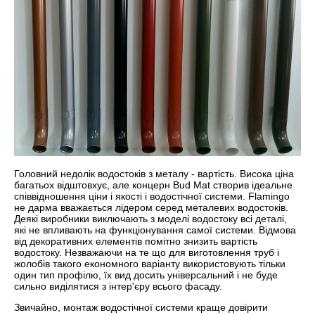
Головний недолік водостоків з металу - вартість. Висока ціна
багатьох відштовхує, але концерн Bud Mat створив ідеальне
співвідношення ціни і якості і водостічної системи. Flamingo
не дарма вважається лідером серед металевих водостоків.
Деякі виробники виключають з моделі водостоку всі деталі,
які не впливають на функціонування самої системи. Відмова
від декоративних елементів помітно знизить вартість
водостоку. Незважаючи на те що для виготовлення труб і
жолобів такого економного варіанту використовують тільки
один тип профілю, їх вид досить універсальний і не буде
сильно виділятися з інтер'єру всього фасаду.
Звичайно, монтаж водостічної системи краще довірити