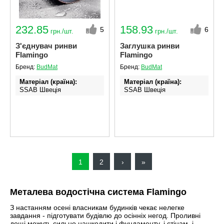
232.85
158.93
5
6
грн./шт.
грн./шт.
З'єднувач ринви
Заглушка ринви
Flamingo
Flamingo
Бренд:
BudMat
Бренд:
BudMat
Матеріал (країна)
Матеріал (країна)
SSAB Швеція
SSAB Швеція
Поточна
1
Сторінка
2
Наступна
›
Остання
»
сторінка
сторінка
сторінка
Металева водостічна система Flamingo
З настанням осені власникам будинків чекає нелегке
завдання - підготувати будівлю до осінніх негод. Проливні
дощі можуть сильно нашкодити і фундаменту, і стінам, і,