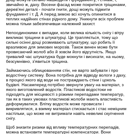
звичайно ж, даху. Восени фасад може покритися тріщинами,
дерев'яні деталі - почати гнити, дощі можуть підмити
фундамент і т. Д. А перед зимою всі хочуть опинитися в
теплих надійних стінах рідного дому. Уникнути всіх проблем
можна тільки забезпечивши належний захист.
Непоодинокими є випадки, коли велика кількість снігу і вітру
викликає тріщини в штукатурці. Це трапляється, тому що
сильні осінні дощі розмивають штукатурку, що робить її
вразливою для зимових морозів. Також винен може бути
провисаючий жолоб або й зовсім його відсутність. Якщо
тривалий час штукатурка буде мокнути і висихати, на ньому,
безсумнівно, з'явиться тріщина.
Займаючись облицюванням стін, не варто забувати і про
водостічну систему. Вона потрібна для відводу вологи з даху,
в процесі якого від води не постраждають стіни і цоколь
будівлі. Насамперед потрібно звернути увагу на матеріал, з
якого виготовлений водостік. Пластикові водостоки не
підходять для місцевості з різкими перепадами температур,
так як в таких умовах пластикові жолоби мають властивість
деформуватися. Влітку водостік може провисати і
викривлятися, а взимку матеріал стискається і стає неміцним
настільки, що може не витримати навіть невеликі скупчення
снігу.
Щоб знизити ризики від впливу температурних перепадів,
можна встановити температурні компенсатори. Вони