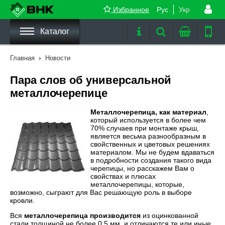
Избранное
Рус
Укр
Каталог
›
Главная
Новости
Пара слов об универсальной
металлочерепице
Металлочерепица, как материал
,
который используется в более чем
70% случаев при монтаже крыш,
является весьма разнообразным в
свойственных и цветовых решениях
материалом. Мы не будем вдаваться
в подробности создания такого вида
черепицы, но расскажем Вам о
свойствах и плюсах
металлочерепицы, которые,
возможно, сыграют для Вас решающую роль в выборе
кровли.
Вся
металлочерепица производится
из оцинкованной
стали толщиной не более 0.5 мм, и отличаются те или иные