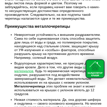
виды листов лишь формой и цветом. Поэтому не
заблуждайтесь, если продавец начнет вам говорить о каких-
то несуществующих достоинствах определенного
производителя. Следовательно, на все подтипы такой
черепицы налагаются одни и те же преимущества.
Преимущества металлочерепицы
Невероятная устойчивость к внешним раздражителям.
Сама по себе оцинкованная сталь способна защитить
дом лишь от воды и града, но полимерное покрытие,
находящееся над стальным слоем, защищает крышу
от УФ-излучения и «особых» факторов, способных
разрушать крышу на протяжении долгого времени.
Например, соленый воздух.
Водоупорные характеристики, не присущие другим
видам кровли. Дело в том, что другие виды
кровельных
материалов
, будь то керамическая черепица или
ондулин, разрушаются под воздействием
замерзающей воды. Это делает нежелательным
использование их на крышах с низким уклоном.
Металлочерепица
этих проблем не знает и может
использоваться на крышах с уклоном вплоть до 12
градусов.
Низкая стоимость материала. Да, она дороже шифера
и ондулина — своего основного конкурента. Но многие