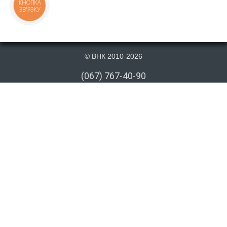
КНОПКА
ЗВ'ЯЗКУ
© ВНК 2010-2026
(067) 767-40-90
(066) 767-40-90
(073) 767-40-90
info@vnk.kiev.ua
Публикация материалов данного сайта на сторонних информационных
ресурсах допускается только cо ссылкой на первоисточник или после
письменного согласия правообладателя. Ссылка должна быть открыта
для индексирования поисковыми системами. Отсутствие ссылки в
скопированном авторском контенте, опубликованном на стороннем веб
сайте, или отсутствие письменного разрешение на публикацию
материалов в печатных изданиях, считается нарушением авторского
права, что влечет за собой как административную так и уголовную
ответственность до 6 лет. При выявлении нарушения авторского права