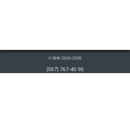
© ВНК 2010-2026
(067) 767-40-90
(066) 767-40-90
(073) 767-40-90
info@vnk.kiev.ua
Публікація матеріалів даного сайту на сторонніх інформаційних ресурсах
допускається тільки з посиланням на першоджерело або після письмової
згоди з боку. Посилання має бути відкрите для індексування пошуковими