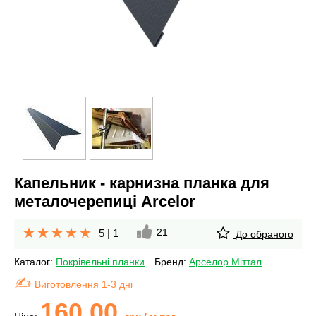
Капельник - карнизна планка для
металочерепиці Arcelor
21
5
|
1
До обраного
Каталог:
Покрівельні планки
Бренд:
Арселор Міттал
Виготовлення 1-3 дні
160.00