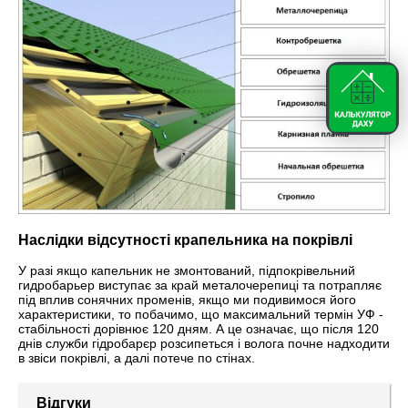
Наслідки відсутності крапельника на покрівлі
У разі якщо капельник не змонтований, підпокрівельний
гидробарьер виступає за край металочерепиці та потрапляє
під вплив сонячних променів, якщо ми подивимося його
характеристики, то побачимо, що максимальний термін УФ -
стабільності дорівнює 120 дням. А це означає, що після 120
днів служби гідробарєр розсипеться і волога почне надходити
в звіси покрівлі, а далі потече по стінах.
Відгуки