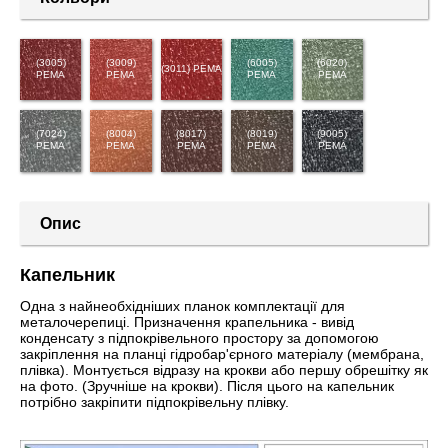
(3005)
(3009)
(6005)
(6020)
(3011) PEMA
PEMA
PEMA
PEMA
PEMA
(7024)
(8004)
(8017)
(8019)
(9005)
PEMA
PEMA
PEMA
PEMA
PEMA
Опис
Капельник
Одна з найнеобхідніших планок комплектації для
металочерепиці. Призначення крапельника - вивід
конденсату з підпокрівельного простору за допомогою
закріплення на планці гідробар'єрного матеріалу (мембрана,
плівка). Монтується відразу на крокви або першу обрешітку як
на фото. (Зручніше на крокви). Після цього на капельник
потрібно закріпити підпокрівельну плівку.