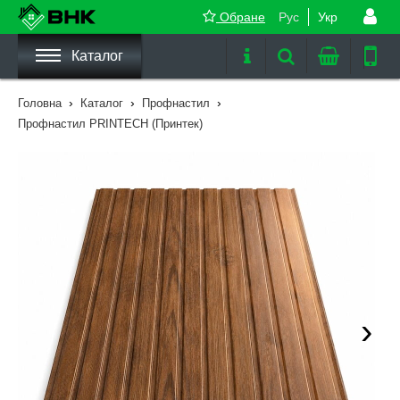
Обране
Рус
Укр
Каталог
›
›
›
Головна
Каталог
Профнастил
Профнастил PRINTECH (Принтек)
›