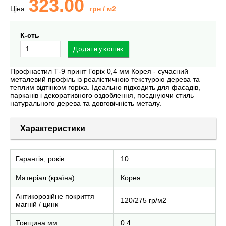
323.00
Ціна:
грн
/ м2
К-сть
Профнастил Т-9 принт Горіх 0,4 мм Корея - сучасний
металевий профіль із реалістичною текстурою дерева та
теплим відтінком горіха. Ідеально підходить для фасадів,
парканів і декоративного оздоблення, поєднуючи стиль
натурального дерева та довговічність металу.
Характеристики
Гарантія, років
10
Матеріал (країна)
Корея
Антикорозійне покриття
120/275 гр/м2
магній / цинк
Товщина мм
0.4