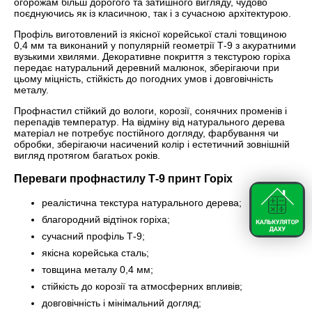
огорожам більш дорогого та затишного вигляду, чудово
поєднуючись як із класичною, так і з сучасною архітектурою.
Профіль виготовлений із якісної корейської сталі товщиною
0,4 мм та виконаний у популярній геометрії Т-9 з акуратними
вузькими хвилями. Декоративне покриття з текстурою горіха
передає натуральний деревний малюнок, зберігаючи при
цьому міцність, стійкість до погодних умов і довговічність
металу.
Профнастил стійкий до вологи, корозії, сонячних променів і
перепадів температур. На відміну від натурального дерева
матеріал не потребує постійного догляду, фарбування чи
обробки, зберігаючи насичений колір і естетичний зовнішній
вигляд протягом багатьох років.
Переваги профнастилу Т-9 принт Горіх
реалістична текстура натурального дерева;
благородний відтінок горіха;
сучасний профіль Т-9;
якісна корейська сталь;
товщина металу 0,4 мм;
стійкість до корозії та атмосферних впливів;
довговічність і мінімальний догляд;