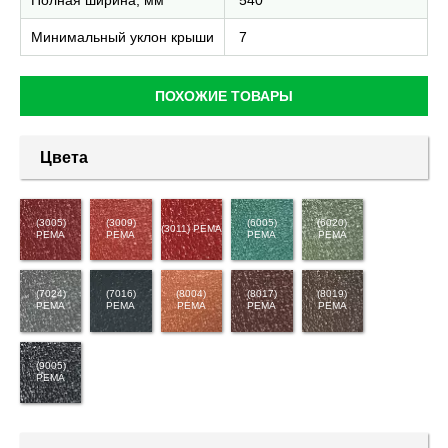
Полная ширина, мм
540
Минимальный уклон крыши
7
ПОХОЖИЕ ТОВАРЫ
Цвета
(3005)
(3009)
(6005)
(6020)
(3011) PEMA
PEMA
PEMA
PEMA
PEMA
(7024)
(7016)
(8004)
(8017)
(8019)
PEMA
PEMA
PEMA
PEMA
PEMA
(9005)
PEMA