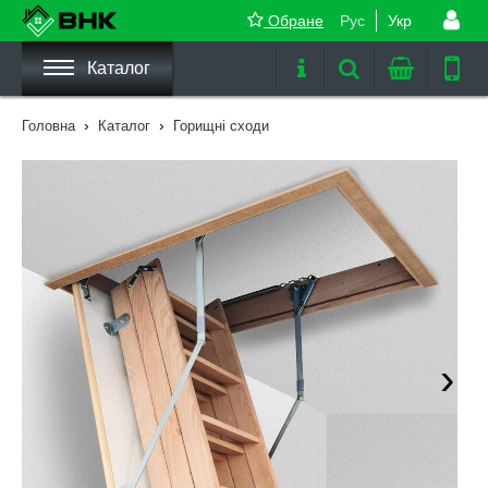
Обране
Рус
Укр
Каталог
›
›
Головна
Каталог
Горищні сходи
›