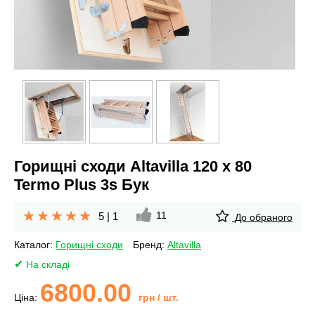
Горищні сходи Altavilla 120 х 80
Termo Plus 3s Бук
11
5
|
1
До обраного
Каталог:
Горищні сходи
Бренд:
Altavilla
На складі
6800.00
Ціна:
грн
/ шт.