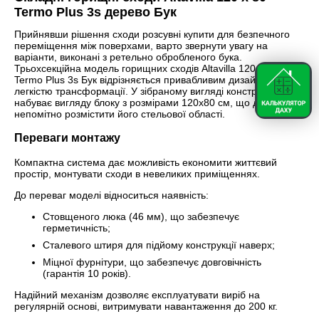
Termo Plus 3s дерево Бук
Прийнявши рішення сходи розсувні купити для безпечного
переміщення між поверхами, варто звернути увагу на
варіанти, виконані з ретельно обробленого бука.
Трьохсекційна модель горищних сходів Altavilla 120 х 80
Termo Plus 3s Бук відрізняється привабливим дизайном,
легкістю трансформації. У зібраному вигляді конструкція
набуває вигляду блоку з розмірами 120х80 см, що дозволяє
непомітно розмістити його стельової області.
Переваги монтажу
Компактна система дає можливість економити життєвий
простір, монтувати сходи в невеликих приміщеннях.
До переваг моделі відноситься наявність:
Стовщеного люка (46 мм), що забезпечує
герметичність;
Сталевого штиря для підйому конструкції наверх;
Міцної фурнітури, що забезпечує довговічність
(гарантія 10 років).
Надійний механізм дозволяє експлуатувати виріб на
регулярній основі, витримувати навантаження до 200 кг.