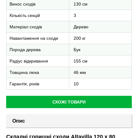
Винос сходів
130 см
Кількість секцій
3
Матеріал сходів
Дерево
Навантаження на сходи
200 кг
Порода дерева
Бук
Радіус відкривання
155 см
Товщина люка
46 мм
Гарантія, років
10
СХОЖІ ТОВАРИ
Опис
Складні горищні сходи Altavilla 120 х 80