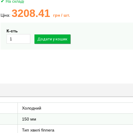
На складі
3208.41
Ціна:
грн
/ шт.
К-сть
Холодний
150 мм
Тип хвилі finnera