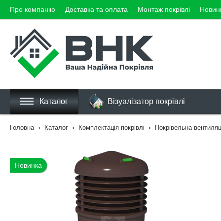
Про компанію
Доставка та оплата
Монтаж покрівлі
Новин
Каталог
Візуалізатор покрівлі
›
›
›
Головна
Каталог
Комплектація покрівлі
Покрівельна вентиляц
Новинка