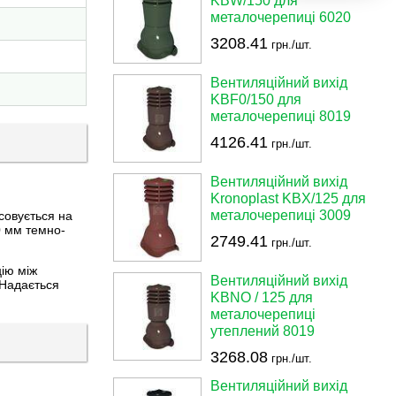
KBW/150 для
металочерепиці 6020
3208.41
грн./шт.
Вентиляційний вихід
KBF0/150 для
металочерепиці 8019
4126.41
грн./шт.
Вентиляційний вихід
Kronoplast KBX/125 для
металочерепиці 3009
совується на
0 мм темно-
2749.41
грн./шт.
ію між
Вентиляційний вихід
 Надається
KBNO / 125 для
металочерепиці
утеплений 8019
3268.08
грн./шт.
Вентиляційний вихід