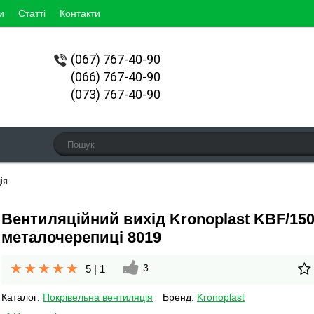
и
Статті
Контакти
(067)
767-40-90
(066) 767-40-90
(073) 767-40-90
ія
Вентиляційний вихід Kronoplast KBF/15
металочерепиці 8019
3
5
|
1
Каталог:
Покрівельна вентиляція
Бренд:
Kronoplast