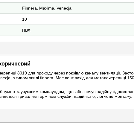
Finnera, Maxima, Venecja
10
ПВХ
-коричневий
ерепиці 8019 для проходу через покрівлю каналу вентиляції. Засто
necja, з типом хвилі finnera. Має вент вихід для металочерепиці 15
бітумно-каучуковим компаундом, що забезпечує надійну гідроізоляц
зняється тривалим терміном служби, надійністю, легкістю монтажу.