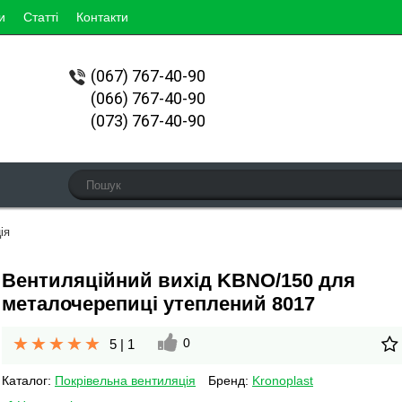
и
Статті
Контакти
(067)
767-40-90
(066) 767-40-90
(073) 767-40-90
ія
Вентиляційний вихід KBNO/150 для
металочерепиці утеплений 8017
0
5
|
1
Каталог:
Покрівельна вентиляція
Бренд:
Kronoplast