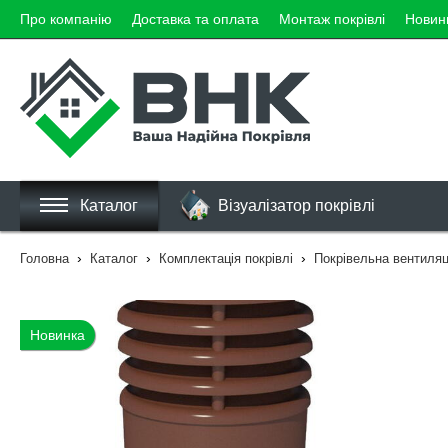
Про компанію
Доставка та оплата
Монтаж покрівлі
Новин
Каталог
Візуалізатор покрівлі
›
›
›
Головна
Каталог
Комплектація покрівлі
Покрівельна вентиляц
Новинка