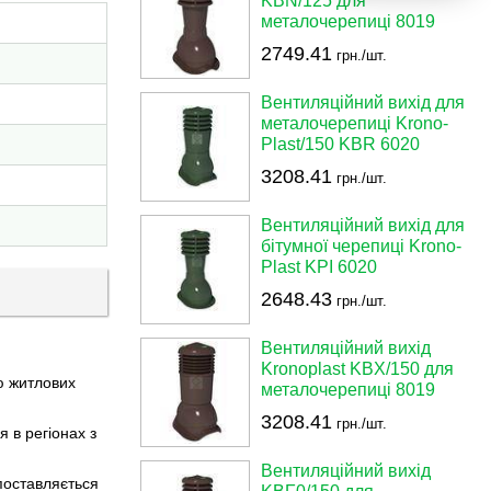
KBN/125 для
металочерепиці 8019
2749.41
грн./шт.
Вентиляційний вихід для
металочерепиці Krono-
Plast/150 KBR 6020
3208.41
грн./шт.
Вентиляційний вихід для
бітумної черепиці Krono-
Plast KPI 6020
2648.43
грн./шт.
Вентиляційний вихід
Kronoplast KBX/150 для
ю житлових
металочерепиці 8019
3208.41
грн./шт.
 в регіонах з
Вентиляційний вихід
 поставляється