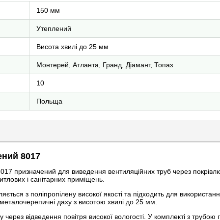
150 мм
Утеплений
Висота хвилі до 25 мм
Монтерей, Атланта, Гранд, Діамант, Топаз
10
Польща
ений 8017
017 призначений для виведення вентиляційних труб через покрівл
итлових і санітарних приміщень.
ється з поліпропілену високої якості та підходить для використання
еталочерепичні даху з висотою хвилі до 25 мм.
через відведення повітря високої вологості. У комплекті з трубою