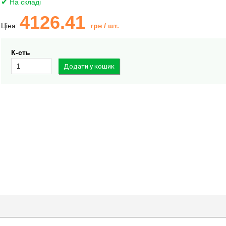
На складі
4126.41
Ціна:
грн
/ шт.
К-сть