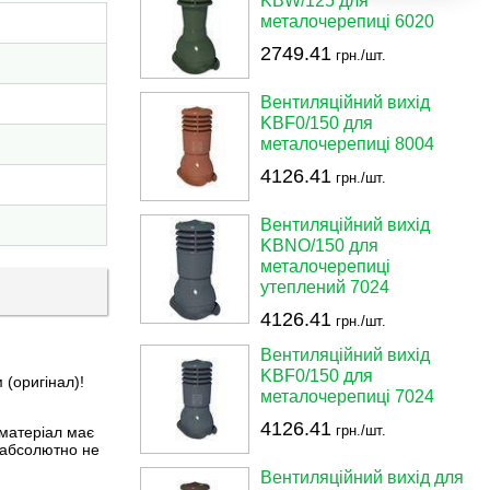
KBW/125 для
металочерепиці 6020
2749.41
грн./шт.
Вентиляційний вихід
KBF0/150 для
металочерепиці 8004
4126.41
грн./шт.
Вентиляційний вихід
KBNO/150 для
металочерепиці
утеплений 7024
4126.41
грн./шт.
Вентиляційний вихід
KBF0/150 для
(оригінал)!
металочерепиці 7024
4126.41
грн./шт.
 матеріал має
, абсолютно не
Вентиляційний вихід для