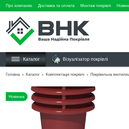
Про компанію
Доставка та оплата
Монтаж покрівлі
Новин
Каталог
Візуалізатор покрівлі
›
›
›
Головна
Каталог
Комплектація покрівлі
Покрівельна вентиляц
Новинка