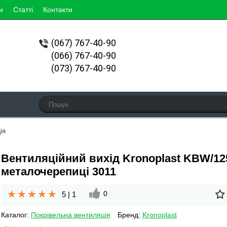
и
Статті
Контакти
(067)
767-40-90
(066) 767-40-90
(073) 767-40-90
ія
Вентиляційний вихід Kronoplast KBW/12
металочерепиці 3011
0
5
|
1
Каталог:
Покрівельна вентиляція
Бренд:
Kronoplast