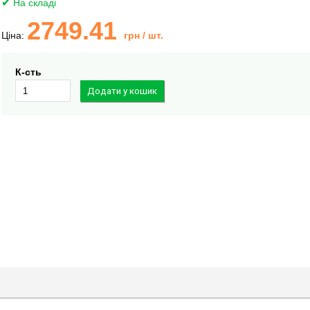
На складі
2749.41
Ціна:
грн
/ шт.
К-сть