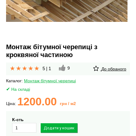
Монтаж бітумної черепиці з
кроквяної частиною
9
5
|
1
До обраного
Каталог:
Монтаж бітумної черепиці
На складі
1200.00
Ціна:
грн
/ м2
К-сть