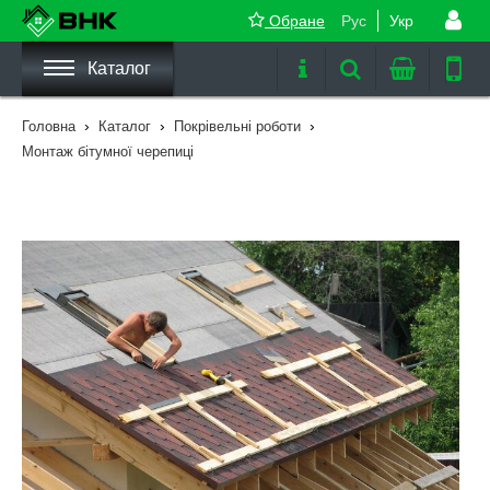
Обране
Рус
Укр
Каталог
›
›
›
Головна
Каталог
Покрівельні роботи
Монтаж бітумної черепиці