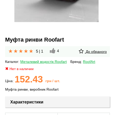
Муфта ринви Roofart
4
5
|
1
До обраного
Каталог:
Металевий водостік Roofart
Бренд:
RoofArt
Нет в наличии
152.43
Ціна:
грн
/ шт.
Муфта ринви, виробник Roofart
Характеристики