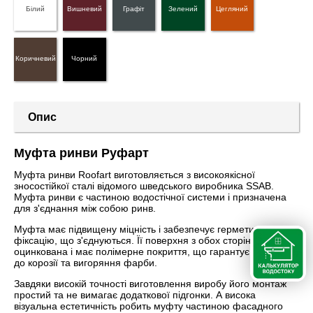
Білий
Вишневий
Графіт
Зелений
Цегляний
Коричневий
Чорний
Опис
Муфта ринви Руфарт
Муфта ринви Roofart виготовляється з високоякісної
зносостійкої сталі відомого шведського виробника SSAB.
Муфта ринви є частиною водостічної системи і призначена
для з'єднання між собою ринв.
Муфта має підвищену міцність і забезпечує герметичну
фіксацію, що з'єднуються. Її поверхня з обох сторін
оцинкована і має полімерне покриття, що гарантує стійкість
до корозії та вигоряння фарби.
Завдяки високій точності виготовлення виробу його монтаж
простий та не вимагає додаткової підгонки. А висока
візуальна естетичність робить муфту частиною фасадного