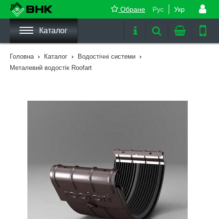
Обране
Рус
Укр
Каталог
›
›
›
Головна
Каталог
Водостічні системи
Металевий водостік Roofart