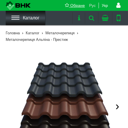
Обране
Рус
Укр
Каталог
›
›
›
Головна
Каталог
Металочерепиця
Металочерепиця Альпіна - Престиж
›