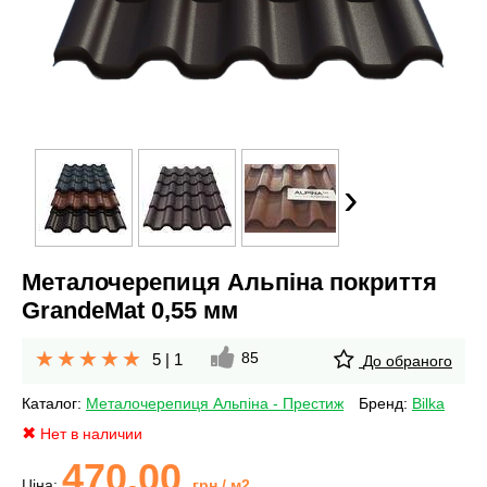
›
Металочерепиця Альпіна покриття
GrandeMat 0,55 мм
85
5
|
1
До обраного
Каталог:
Металочерепиця Альпіна - Престиж
Бренд:
Bilka
Нет в наличии
470.00
Ціна:
грн
/ м2