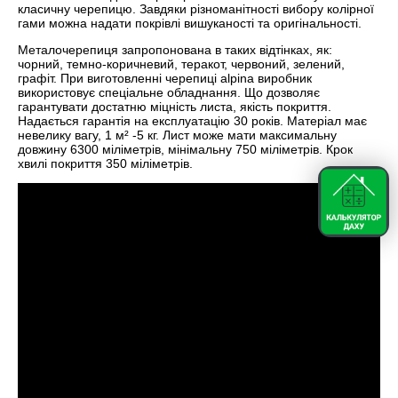
класичну черепицю. Завдяки різноманітності вибору колірної
гами можна надати покрівлі вишуканості та оригінальності.
Металочерепиця запропонована в таких відтінках, як:
чорний, темно-коричневий, теракот, червоний, зелений,
графіт. При виготовленні черепиці alpina виробник
використовує спеціальне обладнання. Що дозволяє
гарантувати достатню міцність листа, якість покриття.
Надається гарантія на експлуатацію 30 років. Матеріал має
невелику вагу, 1 м² -5 кг. Лист може мати максимальну
довжину 6300 міліметрів, мінімальну 750 міліметрів. Крок
хвилі покриття 350 міліметрів.