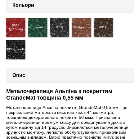
Кольори
3011
6005(grand/m)
7016
8004(grand/m)
8019
(grand/m)
9005(grand/m)
Опис
Металочерепиця Альпіна з покриттям
GrandeMat товщина 0,55 мм
Металочерепиця Альпіна покриття GrandeMat 0,55 мм - це
покрівельний матеріал з висотою хвилі 44 міліметра,
товщиною декоративного покриття 50 мкм. Призначена
металочерепиця преміум класу для облаштування дахів з
кутом нахилу від 14 градусів. Вирізняється металочерепиця
зручністю монтажу, легкістю обслуговування, привабливим
зовнішнім виглядом. Виріб практично повністю імітує зовні