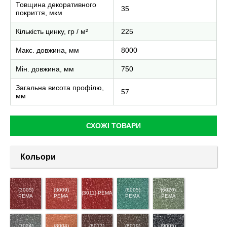
Товщина декоративного
35
покриття, мкм
Кількість цинку, гр / м²
225
Макс. довжина, мм
8000
Мін. довжина, мм
750
Загальна висота профілю,
57
мм
СХОЖІ ТОВАРИ
Кольори
(3005)
(3009)
(6005)
(6020)
(3011) PEMA
PEMA
PEMA
PEMA
PEMA
(7024)
(8004)
(8017)
(8019)
(9005)