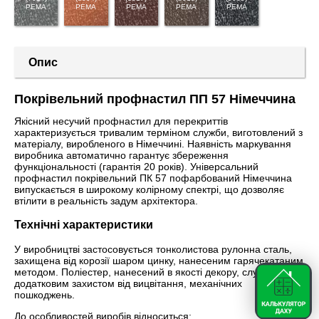
PEMA
PEMA
PEMA
PEMA
PEMA
Опис
Покрівельний профнастил ПП 57 Німеччина
Якісний несучий профнастил для перекриттів
характеризується тривалим терміном служби, виготовлений з
матеріалу, виробленого в Німеччині. Наявність маркування
виробника автоматично гарантує збереження
функціональності (гарантія 20 років). Універсальний
профнастил покрівельний ПК 57 пофарбований Німеччина
випускається в широкому колірному спектрі, що дозволяє
втілити в реальність задум архітектора.
Технічні характеристики
У виробництві застосовується тонколистова рулонна сталь,
захищена від корозії шаром цинку, нанесеним гарячекатаним
методом. Поліестер, нанесений в якості декору, служить
додатковим захистом від вицвітання, механічних
пошкоджень.
До особливостей виробів відноситься: