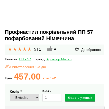
Профнастил покрівельний ПП 57
пофарбований Німеччина
4
5
|
1
До обраного
Каталог:
ПП - 57
Бренд:
Арселор Міттал
Виготовлення 1-3 дні
457.00
Ціна:
грн
/ м2
К-сть
Колір *