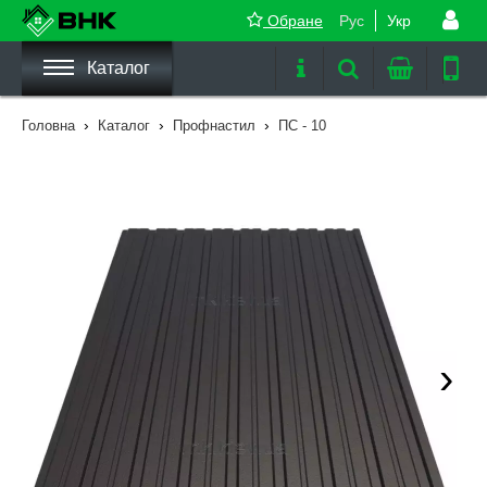
Обране
Рус
Укр
Каталог
›
›
›
Головна
Каталог
Профнастил
ПС - 10
›