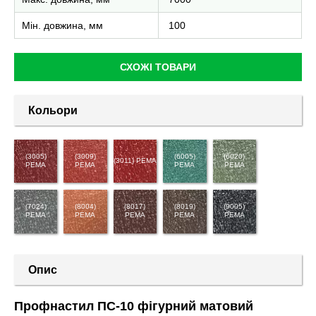
Мін. довжина, мм
100
СХОЖІ ТОВАРИ
Кольори
(3005)
(3009)
(6005)
(6020)
(3011) PEMA
PEMA
PEMA
PEMA
PEMA
(7024)
(8004)
(8017)
(8019)
(9005)
PEMA
PEMA
PEMA
PEMA
PEMA
Опис
Профнастил ПС-10 фігурний матовий