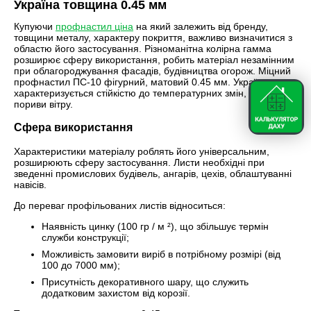
Україна товщина 0.45 мм
Купуючи
профнастил ціна
на який залежить від бренду,
товщини металу, характеру покриття, важливо визначитися з
областю його застосування. Різноманітна колірна гамма
розширює сферу використання, робить матеріал незамінним
при облагороджування фасадів, будівництва огорож. Міцний
профнастил ПС-10 фігурний, матовий 0.45 мм. Україна
характеризується стійкістю до температурних змін, витримує
пориви вітру.
Сфера використання
Характеристики матеріалу роблять його універсальним,
розширюють сферу застосування. Листи необхідні при
зведенні промислових будівель, ангарів, цехів, облаштуванні
навісів.
До переваг профільованих листів відноситься:
Наявність цинку (100 гр / м ²), що збільшує термін
служби конструкції;
Можливість замовити виріб в потрібному розмірі (від
100 до 7000 мм);
Присутність декоративного шару, що служить
додатковим захистом від корозії.